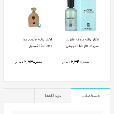
ادکلن زنانه مردانه جانوین
ادكلن زنانه جانوين مدل
ادكل
مدل Magician | مجیشن
Garciele | گارسيل
بيلى
2,530,000
2,340,000
مان
تومان
تومان
مشخصات
دیدگاه‌ها