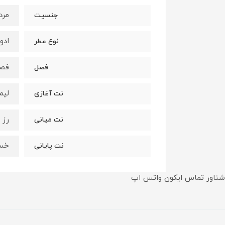
مرد
جنسیت
ادو
نوع عطر
فصو
فصل
ليم
نت آغازی
رز 
نت میانی
خس 
نت پایانی
شناور تماس ایکون واتس اپ