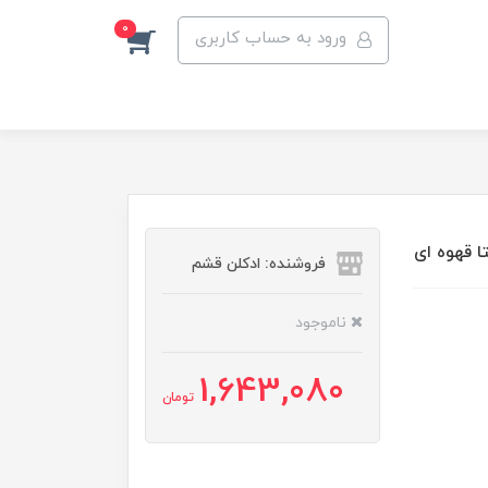
0
ورود به حساب کاربری
فروشنده: ادکلن قشم
ناموجود
1,643,080
تومان