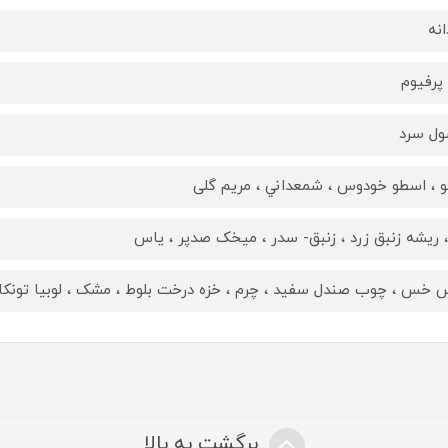
انه
 پرفیوم
ل سرد
و ، اسطو خودوس ، شمعداني ، مریم گلی
، ريشه زنبق زرد ، زنبق- سدر ، ميخک صدپر ، ياس
خس ، چوب صندل سفيد ، چرم ، خزه درخت بلوط ، مشک ، لوبیا تونکا
برگشت به بالا