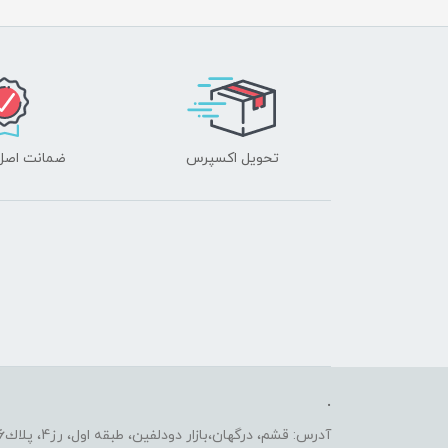
تحویل اکسپرس
ضمانت اصل‌ب
.
آدرس: قشم، درگهان،بازار دودلفين، طبقه اول، رز4، پلاك2206