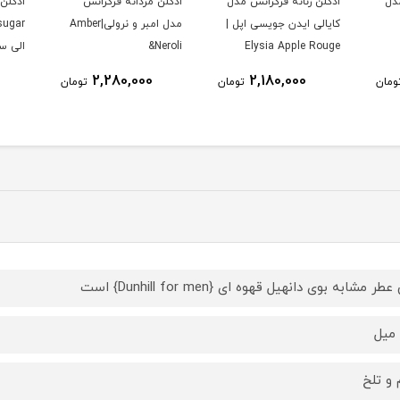
مدل
ادکلن زنانه فرگرانس مدل
ادكلن مردانه فرگرانس
ادكلن 
کایالی ایدن جویسی اپل |
مدل امبر و نرولى|Amber
Elysia Apple Rouge
&Neroli
الى س
2,280,000
2,180,000
ومان
تومان
تومان
طر مشابه بوی دانهیل قهوه ای {Dunhill for men} است
 و تلخ