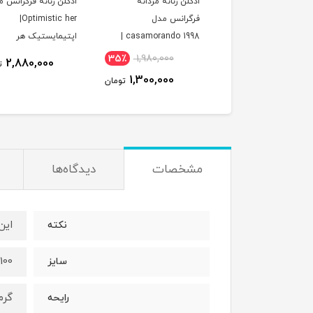
لن زنانه مردانه
ادکلن زنانه مردانه
ادکلن زنانه فرگرانس 
فرگرانس مدل VALENTIA
فرگرانس مدل
Optimistic her|
POME INTE
casamorando 1998 |
اپتیمایستیک هر
کازاموراندو۱۹۹۸
35٪
1,980,000
2,880,000
2,280,000
تومان
ت
1,300,000
تومان
مشخصات
دیدگاه‌ها
این ع
نکته
100 میل
سایز
گرم
رایحه