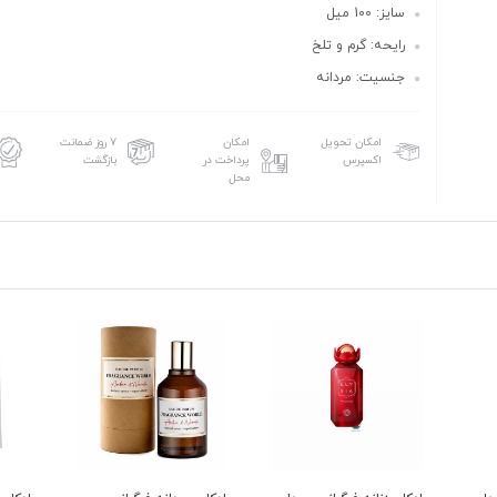
سایز: 100 میل
رایحه: گرم و تلخ
جنسیت: مردانه
امکان تحویل
امکان
۷ روز ضمانت
اکسپرس
پرداخت در
بازگشت
محل