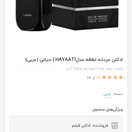
ادکلن مردانه لطافه مدلHAYAATI | حیاتی (عربی)
LATTAFA HAYAATI For men 100ml
از 66
دسته :
عربی
ویژگی‌های محصول
فروشنده: ادکلن قشم