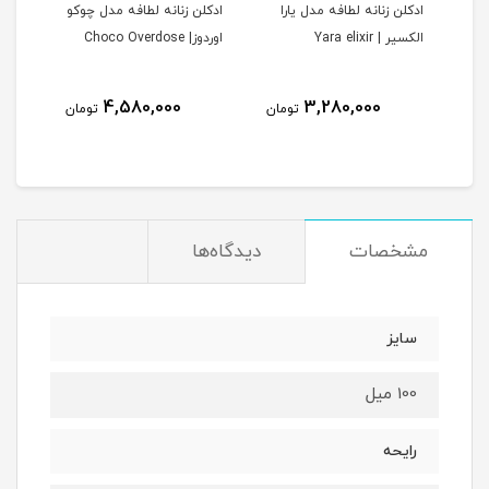
ا
ادکلن زنانه لطافه مدل یارا
ادكلن زنانه لطافه مدل چوكو
ادكل
الکسیر | Yara elixir
اوردوز| Choco Overdose
آن تاپ| p
4,580,000
3,280,000
مان
تومان
تومان
مشخصات
دیدگاه‌ها
سایز
100 میل
رایحه