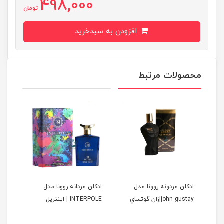
498,000
تومان
افزودن به سبدخرید
محصولات مرتبط
ا
ادكلن مردونه روونا مدل
ادكلن مردانه روونا مدل
ادكل
john gustay|ژان گوتساي
INTERPOLE | اينترپل
DELAINE
ولیل د