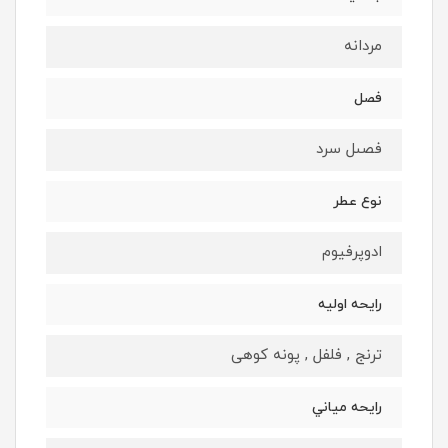
مردانه
فصل
فصىل سرد
نوع عطر
ادوپرفيوم
رايحه اوليه
ترنج , فلفل , پونه کوهی
رايحه مياني