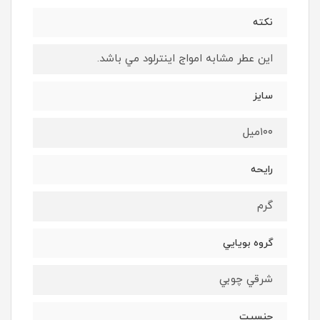
نكته
اين عطر مشابه امواج اينترلود مي باشد.
سايز
١٠٠ميل
رايحه
گرم
گروه بويايي
شرقي چوبي
جنسيت