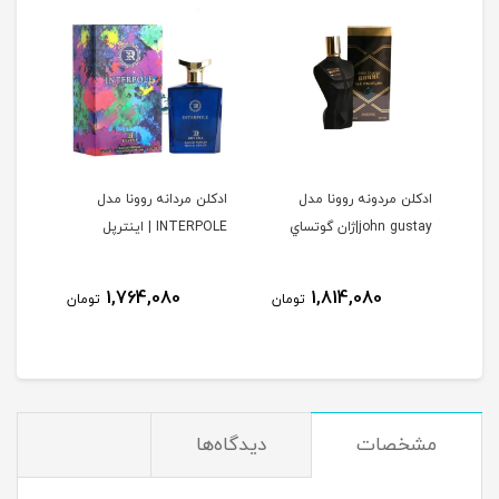
ا
ادكلن مردونه روونا مدل
ادكلن مردانه روونا مدل
ادكل
john gustay|ژان گوتساي
INTERPOLE | اينترپل
DELAINE
ولیل د
نام
1,764,080
1,814,080
مان
تومان
تومان
مشخصات
دیدگاه‌ها