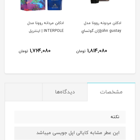
ا
ادكلن مردونه روونا مدل
ادكلن مردانه روونا مدل
ادكل
john gustay|ژان گوتساي
INTERPOLE | اينترپل
DELAINE
ولیل د
نام
1,764,080
1,814,080
مان
تومان
تومان
مشخصات
دیدگاه‌ها
نكته
اين عطر مشابه كايالى اپل جويسى ميباشد