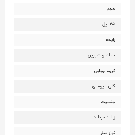
حجم
25ميل
رايحه
خنك و شيرين
گروه بويايى
گلى ميوه اى
جنسيت
زنانه مردانه
نوع عطر