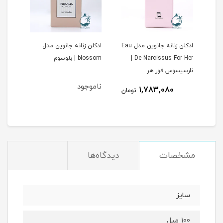
ادکلن زنانه جانوین مدل Eau
ادکلن زنانه جانوین مدل
ادکل
De Narcissus For Her |
blossom | بلوسوم
Amitice 
نارسیسوس فور هر
ناموجود
1,783,080
مان
تومان
مشخصات
دیدگاه‌ها
سايز
١٠٠ ميل