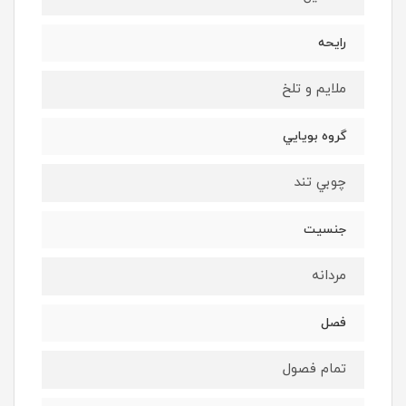
رايحه
ملايم و تلخ
گروه بويايي
چوبي تند
جنسيت
مردانه
فصل
تمام فصول