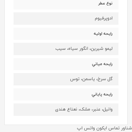
نوع عطر
ادوپرفيوم
رايحه اوليه
لیمو شیرین، انگور سیاه، سیب
رايحه مياني
گل سرخ، یاسمن، توس
رايحه پاياني
وانیل، عنبر، مشک، نعناع هندی
شناور تماس ایکون واتس اپ