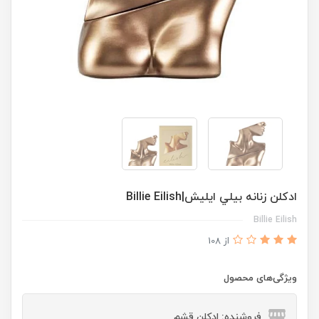
ادكلن زنانه بيلي ايليش|Billie Eilish
Billie Eilish
از 108
ویژگی‌های محصول
فروشنده: ادکلن قشم