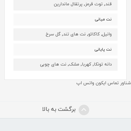
قند٬ توت قرمز٬ پرتقال ماندارین
نت ميانى
وانیل٬ کاکائو٬ نت های تند٬ گل سرخ
نت پايانى
دانه تونکا٬ کهربا٬‌ مشک٬‌ نت های چوبی
شناور تماس ایکون واتس اپ
برگشت به بالا