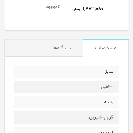
ناموجود
1,783,080
مان
تومان
مشخصات
دیدگاه‌ها
سايز
100ميل
رايحه
گرم و شيرين
گروه بويايى