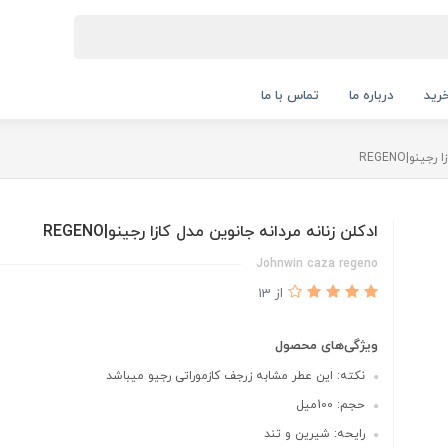
رید
درباره ما
تماس با ما
نو|REGENO
ادكلن زنانه مردانه جانوين مدل كازا رجينو|REGENO
Johnwin caza regeno
از 13
ویژگی‌های محصول
نكته: اين عطر مشابه زرجف كازموراتى رجيو ميباشد
حجم: 100ميل
رايحه: شيرين و تند