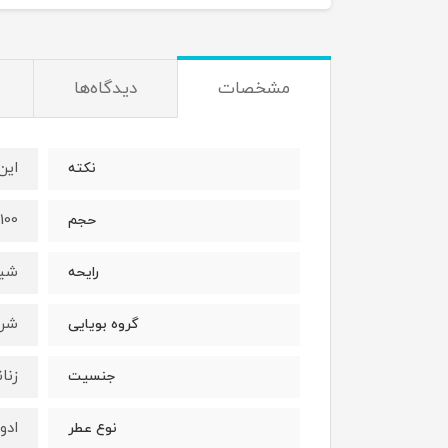
مشخصات
دیدگاه‌ها
اين
نكته
100ميل
حجم
شير
رايحه
شرق
گروه بويايى
زنا
جنسيت
ادو
نوع عطر