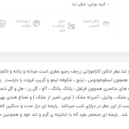
گروه بويايى: شرقى تند
امکان تحویل
امکان
۷ روز ضمانت
اکسپرس
پرداخت در
بازگشت
محل
د.عطر ادکلن کازاموراتی زرجف رجیو عطری است مردانه و زنانه و لاکچری
مچون اسطوخودوس ، ترنج ، شکوفه لیمو و گریپ فروت را داراست . پس ا
 های عناصری همچون قرنفل ، یلانگ یلانگ ، آلو ، گل رز ، هل و گل شمع
ن مشک ، وانیل ، آمبرته مشک ( نوعی خمیر از مشک ) و نعناع هندی بهر
لچسب از این عطر در درازای شب میباشد . رایحه ای دراز مدت و سنگین
. رایحه ای منحصر بفرد که با تنالیته ی گرم و تند خود و همچنین حضور