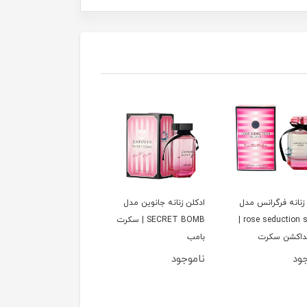
زنانه فرگرانس مدل
ادكلن زنانه جانوين مدل
ادكلن زنانه مردانه جانوي
rose seduction secret |
SECRET BOMB | سكرت
مدل PEACH
داكشن سكرت
بامب
COLLECTION | پيچ
كالكشن
جود
ناموجود
ناموجود