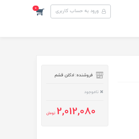
0
ورود به حساب کاربری
فروشنده: ادکلن قشم
ناموجود
2,012,080
تومان