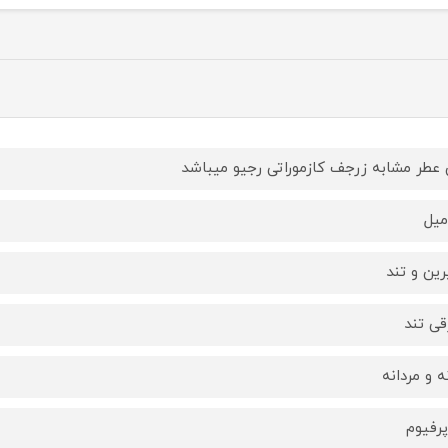
 عطر مشابه زرجف كازموراتى رجيو ميباشد
ين و تند
ى تند
نه و مردانه
پرفيوم