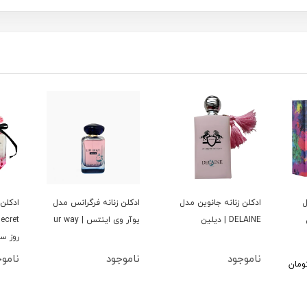
ل
ادكلن زنانه جانوين مدل
ادكلن زنانه فرگرانس مدل
ادكلن 
DELAINE | ديلين
يوآر وى اينتس | ur way
روز س
ناموجود
ناموجود
نامو
ومان