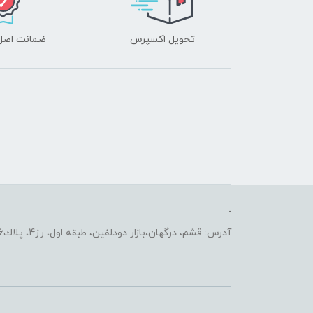
تحویل اکسپرس
ضمانت اصل‌ب
.
آدرس: قشم، درگهان،بازار دودلفين، طبقه اول، رز4، پلاك2206