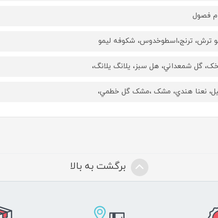
م فصول
و ترش، ترنج،اسطوخدوس، شکوفه ليمو
ک، گل شمعداني، هل سبز، يلانگ يلانگ،
يل، نعنا هندي، مشک ،مشک گل خطمي،
برگشت به بالا