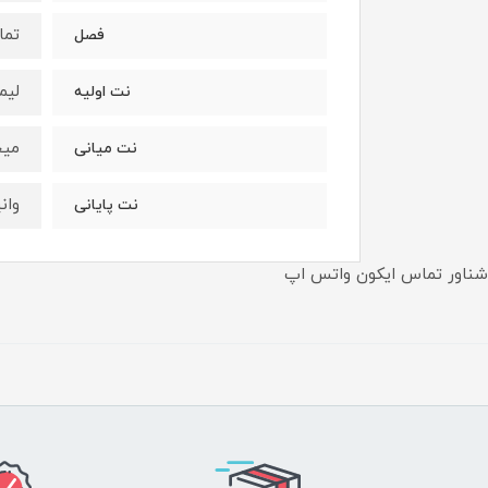
تما
فصل
ليم
نت اوليه
ميخ
نت ميانى
وان
نت پايانى
شناور تماس ایکون واتس اپ