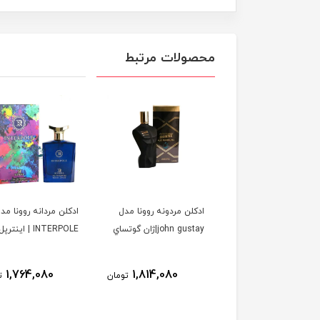
محصولات مرتبط
ن زنانه مردانه الحمبرا
ادكلن مردونه روونا مدل
ادكلن مردانه روونا مد
مدل soleil domber
john gustay|ژان گوتساي
INTERPOLE | اينترپل
jacques yves| ورد سولیل
مبر ژاک ایو
1,764,080
1,814,080
1,923,080
تومان
تومان
ت