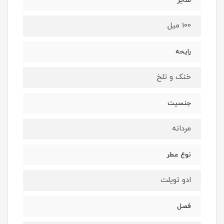
سایز
100 میل
رایحه
خنک و تلخ
جنسیت
مردانه
نوع عطر
ادو تویلت
فصل