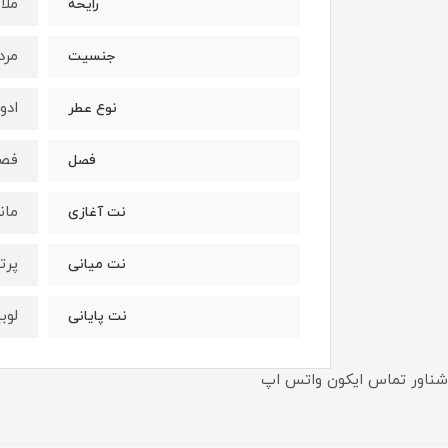
ملا
رایحه
مرد
جنسیت
ادو
نوع عطر
فصو
فصل
مان
نت آغازی
پرت
نت میانی
لوب
نت پایانی
شناور تماس ایکون واتس اپ