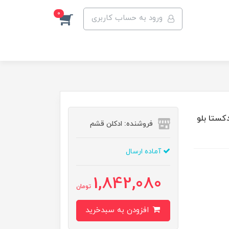
0
ورود به حساب کاربری
فرگرانس ورد مدل De costa bleu desire | دکستا بلو
فروشنده: ادکلن قشم
آماده ارسال
1,842,080
تومان
افزودن به سبدخرید