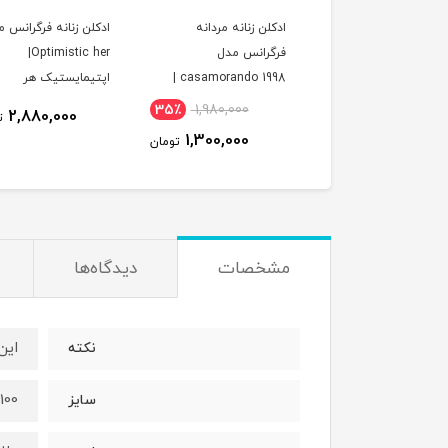
لن زنانه مردانه
ادکلن زنانه مردانه
ادکلن زنانه فرگرانس 
فرگرانس مدل VALENTIA
فرگرانس مدل
Optimistic her|
POME INTE
casamorando 1998 |
اپتیمایستیک هر
کازاموراندو۱۹۹۸
35٪
1,980,000
2,880,000
2,280,000
تومان
ت
1,300,000
تومان
مشخصات
دیدگاه‌ها
این عط
نکته
100 میل
سایز