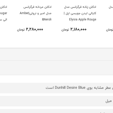
مدل
ادکلن زنانه فرگرانس مدل
ادكلن مردانه فرگرانس
ادكلن 
کایالی ایدن جویسی اپل |
مدل امبر و نرولى|Amber
Elysia Apple Rouge
&Neroli
الى س
2,280,000
2,180,000
ومان
تومان
تومان
ر مشابه بوی Dunhill Desire Blue است