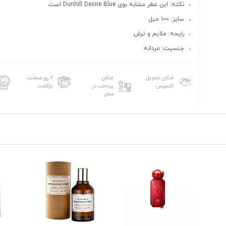
نکته: این عطر مشابه بوی Dunhill Desire Blue است
سایز: 100 میل
رایحه: ملایم و ترش
جنسیت: مردانه
امکان تحویل
امکان
۷ روز ضمانت
اکسپرس
پرداخت در
بازگشت
محل