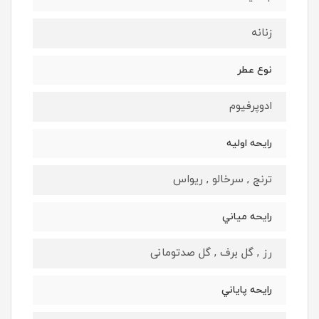
زنانه
نوع عطر
ادوپرفيوم
رايحه اوليه
ترنج , سرخالو , ریواس
رايحه مياني
رز , گل برف , گل صدتومانی
رايحه پاياني