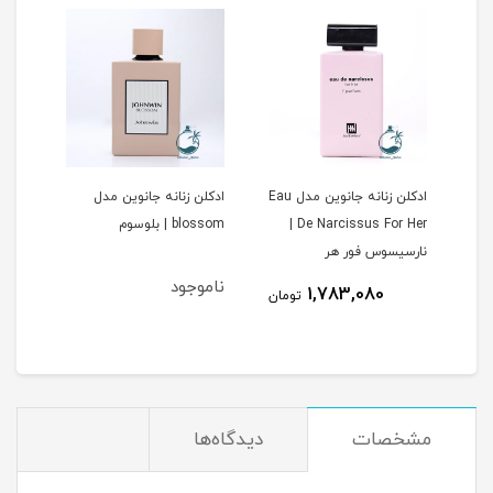
ادکلن زنانه جانوین مدل Eau
ادکلن زنانه جانوین مدل
ادکل
De Narcissus For Her |
blossom | بلوسوم
Amitice 
نارسیسوس فور هر
ناموجود
1,783,080
مان
تومان
مشخصات
دیدگاه‌ها