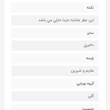
نكته
اين عطر مشابه دلينا مارلي مي باشد
سايز
٣٠ميل
رايحه
ملايم و شيرين
گروه بويايي
گلي
جنسيت