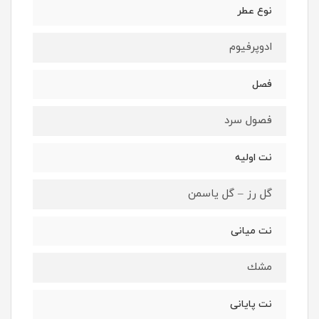
نوع عطر
ادوپرفيوم
فصل
فصول سرد
نت اوليه
گل رز – گل یاسمن
نت ميانى
مشك
نت پايانى