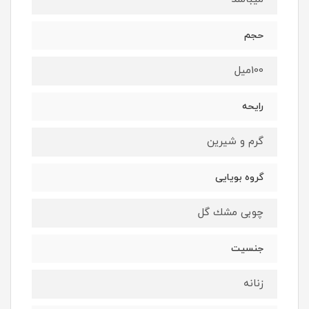
حجم
100ميل
رايحه
گرم و شيرين
گروه بويايى
چوبى مشك گل
جنسيت
زنانه