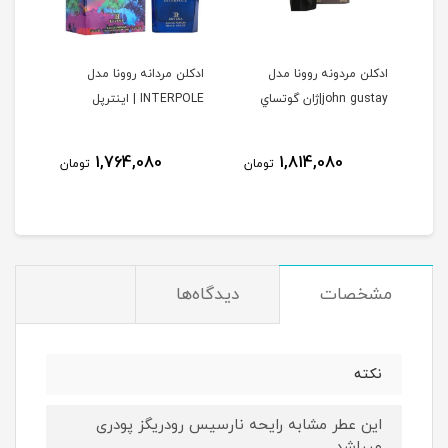
ا
ادكلن مردونه روونا مدل
ادكلن مردانه روونا مدل
ادكل
john gustay|ژان گوتساي
INTERPOLE | اينترپل
DELAINE
ولیل د
نام
1,764,080
1,814,080
مان
تومان
تومان
مشخصات
دیدگاه‌ها
نكته
اين عطر مشابه رايحه نارسيس رودريگز پودرى
ميباشد