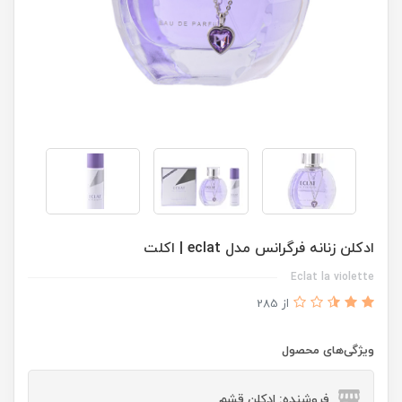
ادكلن زنانه فرگرانس مدل eclat | اكلت
Eclat la violette
از 285
ویژگی‌های محصول
فروشنده: ادکلن قشم