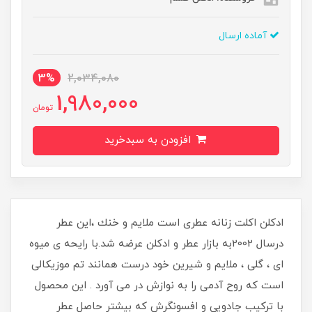
آماده ارسال
3%
2,034,080
1,980,000
تومان
افزودن به سبدخرید
ادكلن اكلت زنانه عطرى است ملايم و خنك ،اين عطر
درسال 2002به بازار عطر و ادكلن عرضه شد.با رایحه ی میوه
ای ، گلی ، ملایم و شیرین خود درست همانند تم موزیکالی
است که روح آدمی را به نوازش در می آورد . این محصول
با ترکیب جادویی و افسونگرش که بیشتر حاصل عطر