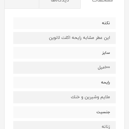
مشخصات
دیدگاه‌ها
نكته
اين عطر مشابه رايحه اكلت لانوين
سايز
100ميل
رايحه
ملايم وشيرين و خنك
جنسيت
زنانه