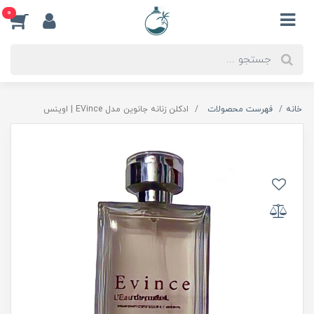
0
خانه
فهرست محصولات
ادكلن زنانه جانوين مدل EVince | اوينس