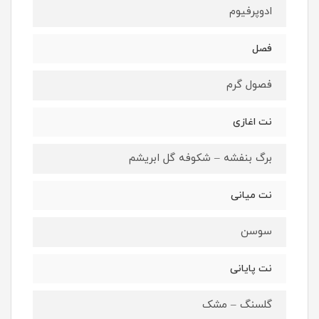
ادوپرفيوم
فصل
فصول گرم
نت اغازى
برگ بنفشه – شکوفه گل ابریشم
نت ميانى
سوسن
نت پايانى
گلسنگ – مشک