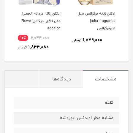
ادكلن زنانه فرگرانس مدل
ادكلن زنانه مردانه الحمبرا
ادكل
ador fragrance|
مدل فلاور اديكشن|Flower
ادورفرگرانس
addition
بنت 
10٪
2,044,080
1,879,000
مان
تومان
1,844,080
تومان
مشخصات
دیدگاه‌ها
نكته
مشابه عطر اويدنس ايوروشه