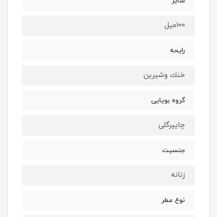
سايز
100ميل
رايحه
خنك وشيرين
گروه بويايى
چايپرگلى
جنسيت
زنانه
نوع عطر