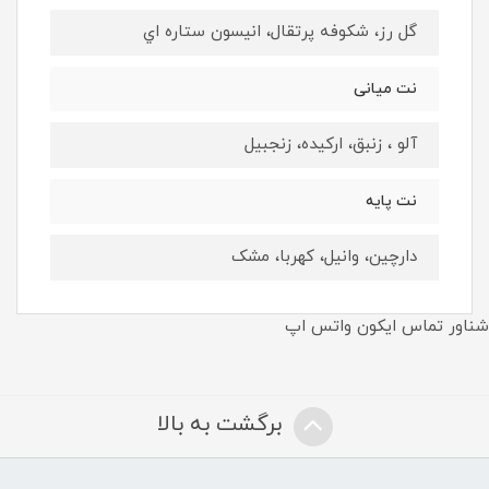
گل رز، شکوفه پرتقال، انيسون ستاره اي
نت ميانى
آلو ، زنبق، ارکيده، زنجبيل
نت پايه
دارچین، وانیل، کهربا، مشک
شناور تماس ایکون واتس اپ
برگشت به بالا