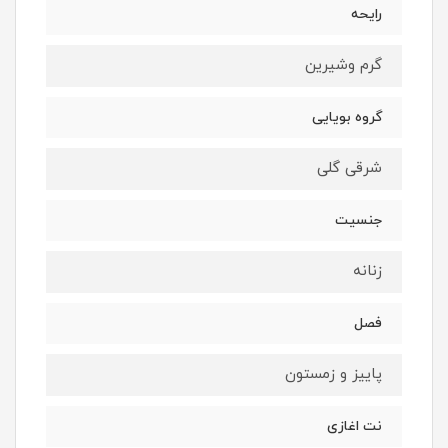
رايحه
گرم وشيرين
گروه بويايى
شرقى گلى
جنسيت
زنانه
فصل
پاييز و زمستون
نت اغازى