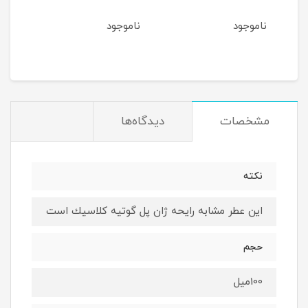
بامب
ناموجود
ناموجود
نام
مان
مشخصات
دیدگاه‌ها
نكته
اين عطر مشابه رايحه ژان پل گوتيه كلاسيك است
حجم
100ميل