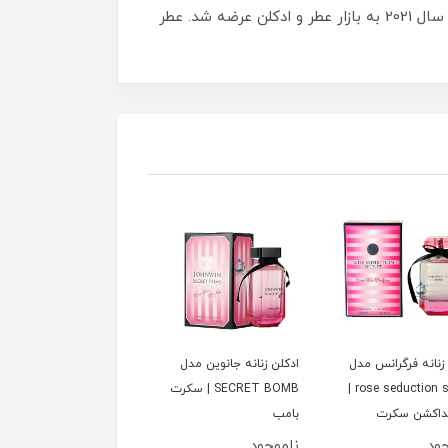
عطر ادکلن گوچی فلورا گورجس گاردنیا ادوپرفیوم | Gucci Flora Gorgeous Gardenia EDP عطری است خنک و گلی. که در سال 2021 به بازار عطر و ادکلن عرضه شد. عطر
زنانه فرگرانس مدل
ادكلن زنانه جانوين مدل
ادكلن زنانه مردانه جانوي
rose seduction secret |
SECRET BOMB | سكرت
مدل PEACH
داكشن سكرت
بامب
COLLECTION | پيچ
كالكشن
جود
ناموجود
ناموجود