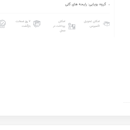
گروه بویایی: رایحه های گلی
امکان تحویل
امکان
۷ روز ضمانت
اکسپرس
پرداخت در
بازگشت
محل