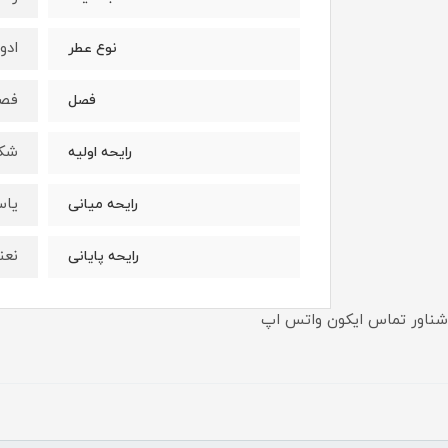
ادو
نوع عطر
فصو
فصل
شکو
رایحه اولیه
یاس
رایحه میانی
نعن
رایحه پایانی
شناور تماس ایکون واتس اپ