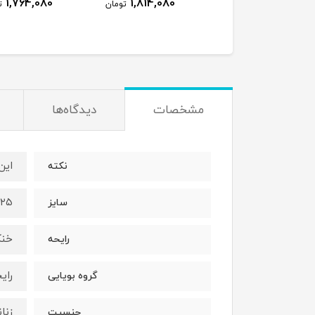
1,764,080
1,814,080
1,923,080
تومان
تومان
ت
مشخصات
دیدگاه‌ها
این
نکته
۲۵میل
سایز
خنک
رایحه
رای
گروه بویایی
زنان
جنسیت