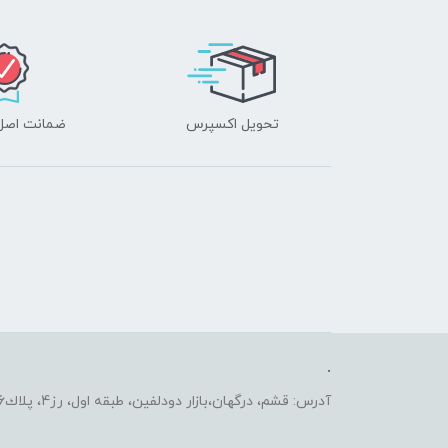
تحویل اکسپرس
ضمانت اصل‌ب
.
آدرس: قشم، درگهان،بازار دودلفين، طبقه اول، رز4، پلاك2206