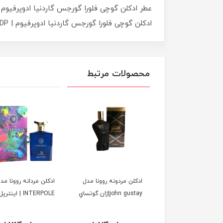
ادکلن گوچی فلورا گورجس گاردنیا ادوپرفیوم | Gucci Flora Gorgeous Gardenia EDP عطری است زنانه و شیک.
محصولات مرتبط
ن زنانه مردانه الحمبرا
ادكلن مردونه روونا مدل
ادكلن مردانه روونا مد
مدل soleil domber
john gustay|ژان گوتساي
INTERPOLE | اينترپل
jacques yves| ورد سولیل
مبر ژاک ایو