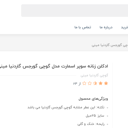
رید
درباره ما
تماس با ما
وچی گورجس گاردنیا مینی
ادکلن زنانه سوپر اسمارت مدل گوچی گورجس گاردنیا مین
گوچی گاردنیا مینی
از 24
ویژگی‌های محصول
نکته: این عطر مشابه گوچی گورجس گاردنیا می باشد
سایز: ۲۵میل
رایحه: خنک و گلی