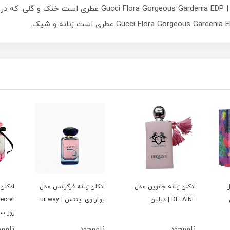
ل
ادكلن زنانه جانوين مدل
ادكلن زنانه فرگرانس مدل
ادكلن 
DELAINE | ديلين
يوآر وى اينتس | ur way
روز س
ناموجود
ناموجود
نامو