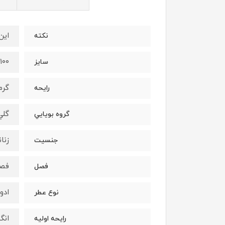
اين
نكته
١٠٠ميل
سايز
گرم
رايحه
گلي
گروه بويايي
زنان
جنسيت
فص
فصل
ادو
نوع عطر
انگ
رايحه اوليه