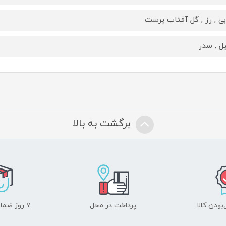
بی , رز , گل آفتاب پرست
یل , سدر
برگشت به بالا
ودن کالا
پرداخت در محل
۷ روز ضمانت بازگشت