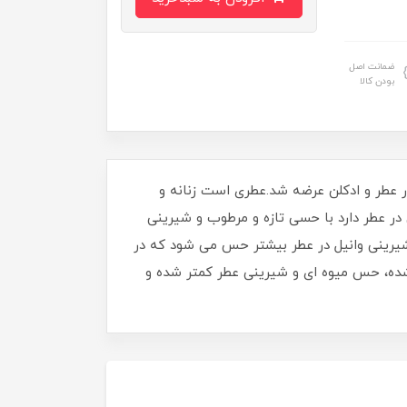
ضمانت اصل
بودن کالا
انی سی پشن-Giorgio Armani Sì Passione عطری است گرم و شیرین.این عطر در سال 2017 به بازار عطر و ادکلن عرضه شد.عطری است زنانه و
 در عطر دارد با حسی تازه و مرطوب و شیرینی
ن شیرینی وانیل در عطر بیشتر حس می شود که در
شده، حس میوه ای و شیرینی عطر کمتر شده و