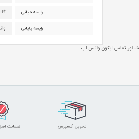
گلا
رايحه مياني
وان
رايحه پاياني
شناور تماس ایکون واتس اپ
تحویل اکسپرس
ضمانت اصل‌ب