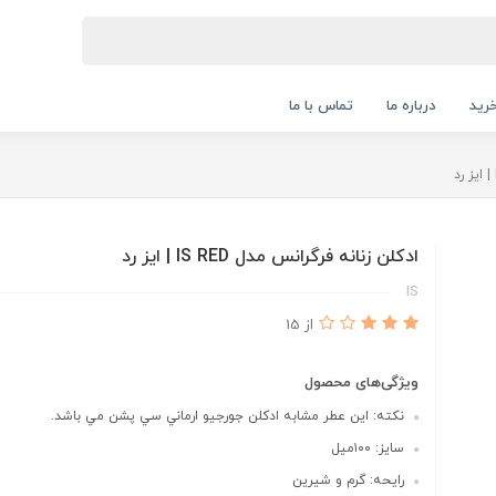
رید
درباره ما
تماس با ما
ادكلن زنانه فرگرانس مدل IS RED | ايز رد
IS
از 15
ویژگی‌های محصول
نكته: اين عطر مشابه ادكلن جورجيو ارماني سي پشن مي باشد.
سايز: ١٠٠ميل
رايحه: گرم و شيرين