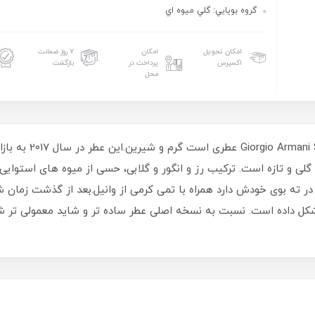
گروه بويايي: گلي ميوه اي
امکان تحویل
امکان
۷ روز ضمانت
اکسپرس
پرداخت در
بازگشت
محل
عطر ادکلن جورجیو آرم
لی و تازه است. ترکیب رز و انگور و گلابی، حسی از میوه های استوایی
ا در ته بوی خودش دارد همراه با تمی کرمی از وانیل.بعد از گذشت زما
شکل داده است. نسبت به نسخه اصلی عطر ساده تر و شاید معمولی تر 