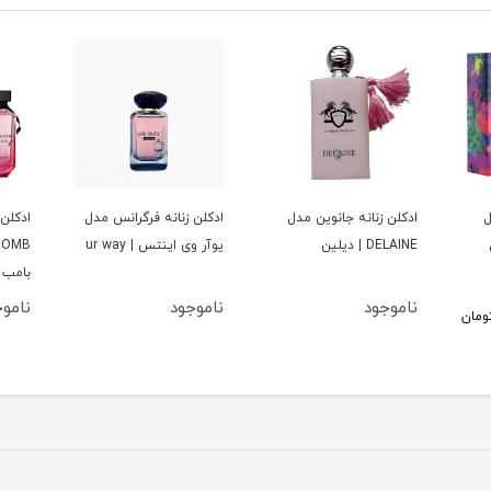
ل
ادكلن زنانه جانوين مدل
ادكلن زنانه فرگرانس مدل
ادكلن 
DELAINE | ديلين
يوآر وى اينتس | ur way
بامب
ناموجود
ناموجود
نامو
ومان