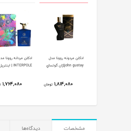
ن زنانه مردانه الحمبرا
ادكلن مردونه روونا مدل
ادكلن مردانه روونا مد
مدل soleil domber
john gustay|ژان گوتساي
INTERPOLE | اينترپل
jacques yves| ورد سولیل
مبر ژاک ایو
1,764,080
1,814,080
1,923,080
تومان
تومان
ت
مشخصات
دیدگاه‌ها