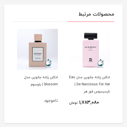
محصولات مرتبط
ادکلن زنانه جانوین مدل Eau
ادکلن زنانه جانوین مدل
ادکل
De Narcissus For Her |
blossom | بلوسوم
Amitice 
نارسیسوس فور هر
ناموجود
1,783,080
مان
تومان