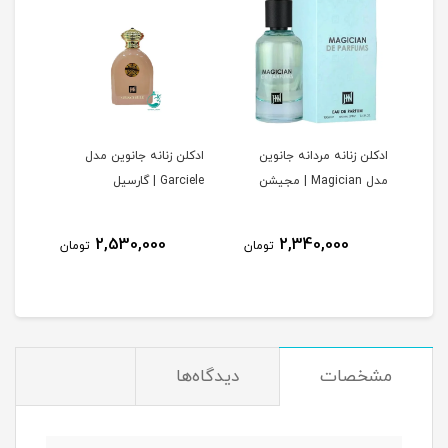
ادکلن زنانه مردانه جانوین
ادكلن زنانه جانوين مدل
ادكل
مدل Magician | مجیشن
Garciele | گارسيل
بيلى
2,530,000
2,340,000
مان
تومان
تومان
مشخصات
دیدگاه‌ها