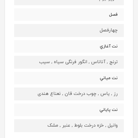
فصل
چهارفصل
نت آغازي
ترنج , آناناس , انگور فرنگی سیاه , سیب
نت مياني
رز , یاس , چوب درخت قان , نعناع هندی
نت پاياني
وانیل , خزه درخت بلوط , عنبر , مشک