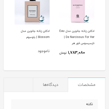
ادکلن زنانه جانوین مدل Eau
ادکلن زنانه جانوین مدل
ادکل
De Narcissus For Her |
blossom | بلوسوم
Amitice 
نارسیسوس فور هر
ناموجود
1,783,080
مان
تومان
مشخصات
دیدگاه‌ها
نكته