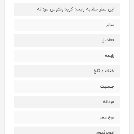
اين عطر مشابه رايحه كريداونتوس مردانه
سايز
100ميل
رايحه
خنك و تلخ
جنسيت
مردانه
نوع عطر
ادوپرفيوم