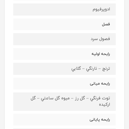
ادوپرفيوم
فصل
فصول سرد
رايحه اوليه
ترنج – نارنگي – گلابي
رايحه ميانى
توت فرنگي – گل رز – ميوه گل ساعتي – گل
اركيده
رايحه پايانى