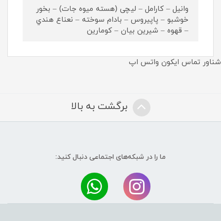
وانيل – كارامل – لیچی (هسته ميوه جات) – بخور
خوشبو – پاپيروس – بادام سوخته – نعناع هندي
– قهوه – شيرين بيان – كومارين
شناور تماس ایکون واتس اپ
برگشت به بالا
ما را در شبکه‌های اجتماعی دنبال کنید:
.