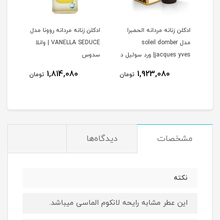
ادكلن زنانه مردانه الحمبرا
ادكلن زنانه مردانه روونا مدل
ادكل
مدل soleil domber
VANELLA SEDUCE | وانلا
يوآر 
jacques yves| ورد سولیل د
سدوس
آمبر ژاک ایو
نام
1,814,080
1,923,080
مان
تومان
تومان
مشخصات
دیدگاه‌ها
نكته
اين عطر مشابه رايحه لانكوم الماسى ميباشد.