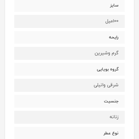
سايز
100ميل
رايحه
گرم وشيرين
گروه بويايى
شرقى وانيلى
جنسيت
زنانه
نوع عطر