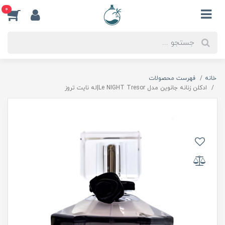
0
خانه
فهرست محصولات
ادكلن زنانه جانوين مدل Le NIGHT Tresor|له نايت تروز