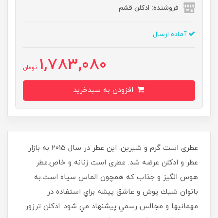
فروشنده: ادکلن قشم
آماده ارسال
1,783,080
تومان
افزودن به سبدخرید
عطری است گرم و شیرین. این عطر در سال 2015 به بازار
عطر و ادکلن عرضه شد. عطری است زنانه و خاص.عطر
هوس انگيز و جذاب كه همچون الماس سياه است.به
بانوان شيك پوش و عاشق پيشه براي استفاده در
مهمانيها و مجالس رسمي پيشنهاد مي شود .ادکلن ترزور