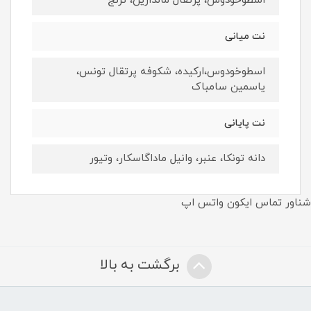
اسطوخودوس، پرتقال ماندارین، ترنج
نت ميانى
اسطوخودوس،ارکیده، شکوفه پرتقال تونس،
یاسمین سامباک
نت پايانى
دانه تونکا، عنبر، وانیل ماداگاسکار، وتیور
شناور تماس ایکون واتس اپ
برگشت به بالا