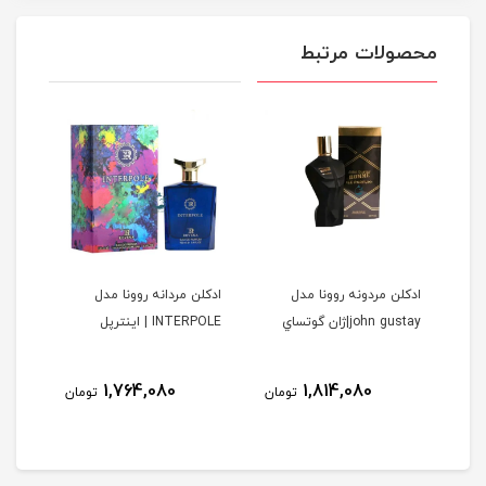
محصولات مرتبط
ا
ادكلن مردونه روونا مدل
ادكلن مردانه روونا مدل
ادكل
john gustay|ژان گوتساي
INTERPOLE | اينترپل
DELAINE
ولیل د
نام
1,764,080
1,814,080
مان
تومان
تومان