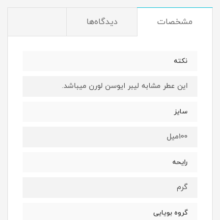
مشخصات
دیدگاه‌ها
نكته
اين عطر مشابه ليبر ايوسن لورن ميباشد.
سايز
100ميل
رايحه
گرم
گروه بويايى