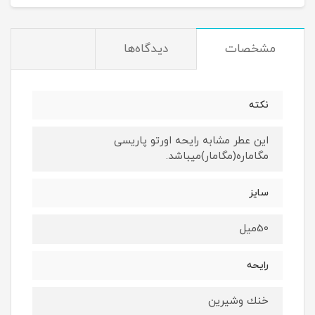
مشخصات
دیدگاه‌ها
نكته
اين عطر مشابه رايحه اورتو پاريسى
مگاماره(مگامار)ميباشد.
سايز
50ميل
رايحه
خنك وشيرين