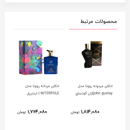
محصولات مرتبط
ا
ادكلن مردونه روونا مدل
ادكلن مردانه روونا مدل
ادكل
john gustay|ژان گوتساي
INTERPOLE | اينترپل
DELAINE
ولیل د
نام
1,764,080
1,814,080
مان
تومان
تومان