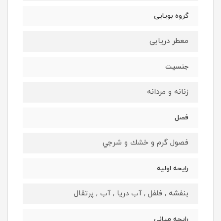
گروه بويايى
معطر دريايى
جنسيت
زنانه و مردانه
فصل
فصول گرم و خشك و شرجي
رايحه اوليه
بنفشه , فلفل , آب دریا , آب , پرتقال
رايحه ميانى