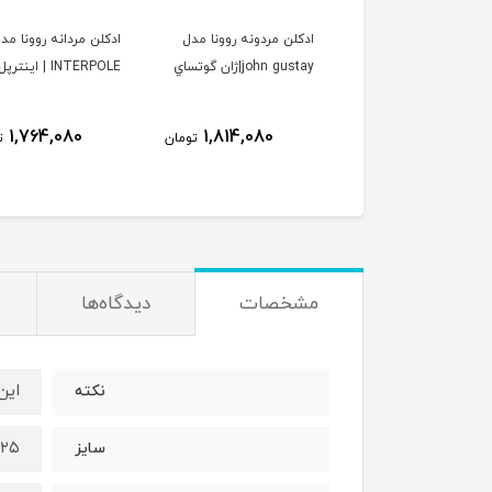
ن زنانه مردانه الحمبرا
ادكلن مردونه روونا مدل
ادكلن مردانه روونا مد
مدل soleil domber
john gustay|ژان گوتساي
INTERPOLE | اينترپل
jacques yves| ورد سولیل
مبر ژاک ایو
1,764,080
1,814,080
1,923,080
تومان
تومان
ت
مشخصات
دیدگاه‌ها
این
نکته
۲۵میل
سایز