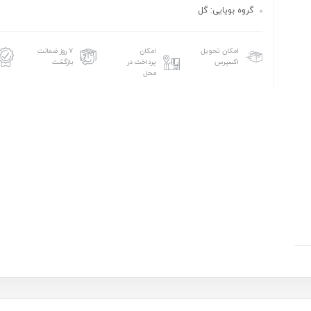
گروه بویایی: گل
امکان تحویل
امکان
۷ روز ضمانت
اکسپرس
پرداخت در
بازگشت
محل