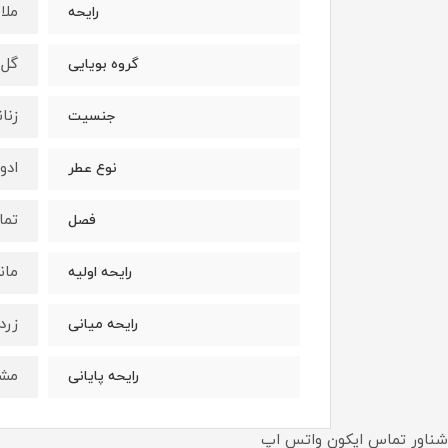
ملا
رایحه
گل
گروه بویایی
زنان
جنسیت
ادو
نوع عطر
تما
فصل
مان
رایحه اولیه
زرد
رایحه میانی
مش
رایحه پایانی
شناور تماس ایکون واتس اپ