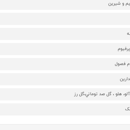
یم و شیرین
ه
پرفیوم
م فصول
دارین
آلو، هلو ، گل صد توماني،گل رز
ک