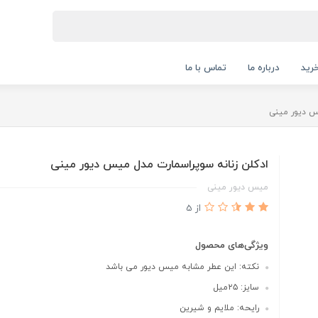
رید
درباره ما
تماس با ما
س دیور مینی
ادکلن زنانه سوپراسمارت مدل میس دیور مینی
میس دیور مینی
از 5
ویژگی‌های محصول
نکته: این عطر مشابه میس دیور می باشد
سایز: ۲۵میل
رایحه: ملایم و شیرین