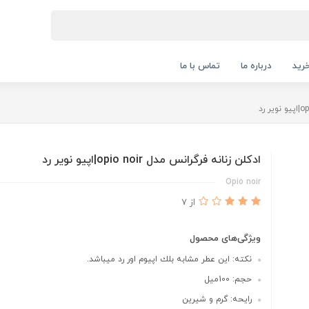
رید
درباره ما
تماس با ما
ادكلن زنانه فرگرانس مدل opio noir|اپيو نوير رد
Opio noir
از 7
ویژگی‌های محصول
نكته: اين عطر مشابه بلك اپيوم اور رد ميباشد.
حجم: 100ميل
رايحه: گرم و شيرين