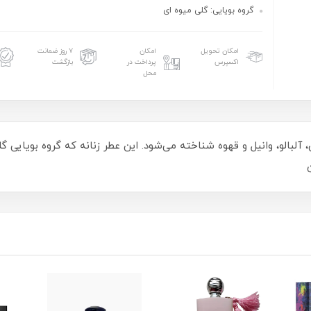
گروه بويايى: گلى ميوه اى
امکان تحویل
امکان
۷ روز ضمانت
اکسپرس
پرداخت در
بازگشت
محل
 آلبالو، وانیل و قهوه شناخته می‌شود. این عطر زنانه که گروه بویایی گل