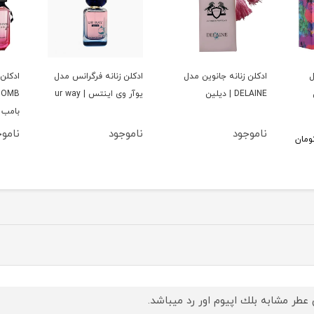
ل
ادكلن زنانه جانوين مدل
ادكلن زنانه فرگرانس مدل
ادكلن 
DELAINE | ديلين
يوآر وى اينتس | ur way
بامب
ناموجود
ناموجود
نامو
ومان
 عطر مشابه بلك اپيوم اور رد ميباشد.