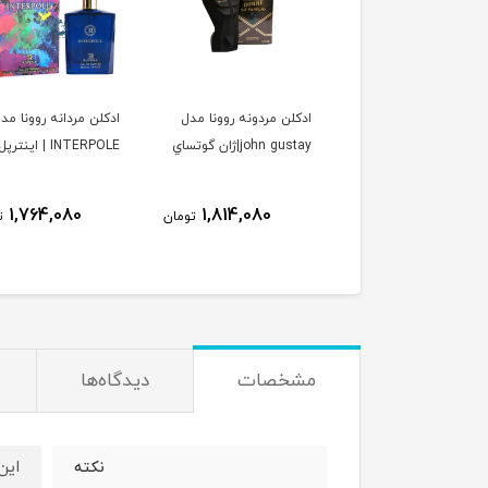
ن زنانه مردانه الحمبرا
ادكلن مردونه روونا مدل
ادكلن مردانه روونا مد
مدل soleil domber
john gustay|ژان گوتساي
INTERPOLE | اينترپل
jacques yves| ورد سولیل
مبر ژاک ایو
1,764,080
1,814,080
1,923,080
تومان
تومان
ت
مشخصات
دیدگاه‌ها
اين
نكته