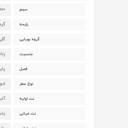
100ميل
حجم
گرم
رايحه
گلى
گروه بويايى
زنان
جنسيت
پاي
فصل
ادو
نوع عطر
آلب
نت اوليه
یاس
نت ميانى