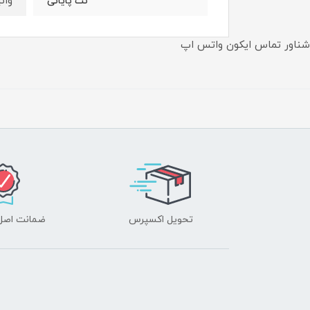
وان
نت پايانى
شناور تماس ایکون واتس اپ
تحویل اکسپرس
ضمانت اصل‌ب