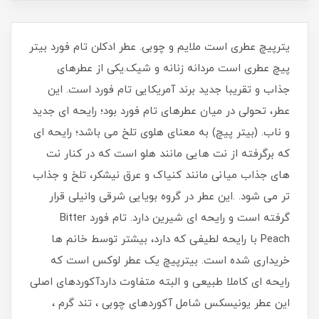
يترپيچ عطری است ملایم و چوبی. عطر ادکلن تام فورد بیتر
پیچ عطری است مردانه زنانه و شیک.یکی از عطرهای
جذاب و تقریبا جدید برند آمریکایی تام فورد است. این
عطر، تحولی در میان عطرهای تام فورد بود؛ رایحه ای جدید
و ناب. (بیتر پیچ) به معنای هلوی تلخ می باشد؛ رایحه ای
که برگرفته از نت هایی مانند هلو است که در کنار نت
های جذاب میانی مانند کنیاک و عرق نیشکر، تلخ و جذاب
تر می شود. .این عطر در گروه بویایی شرقی وانیلی قرار
گرفته است و رایحه ای شیرین دارد. تام فورد Bitter
Peach با رایحه لطیفی که دارد، بیشتر توسط خانم ها
خریداری شده است. بیترپیچ یک عطر لوکس است که
رایحه ای کاملا طبیعی و البته متفاوت داردآکوردهای اصلی
این عطر یونیسکس شامل آکوردهای چوبی ، تند گرم ،