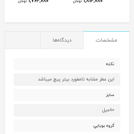
1,764,080
1,814,080
مان
تومان
تومان
مشخصات
دیدگاه‌ها
نكته
اين عطر مشابه تامفورد بيتر پيچ ميباشد
سايز
80ميل
گروه بويايي