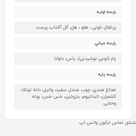
رايحه اوليه
پرتقال خونی ، هلو ، هل، گل آفتاب پرست
رايحه مياني
رام (نوعی نوشیدنی)، یاس، داوانا
رايحه پايه
نعناع هندی، چوب صندل سفید،‌ وانیل، دانه تونکا،
کشمران، لابدانیوم، بنزوئین، خس خس، بوته
وحشی
شناور تماس ایکون واتس اپ