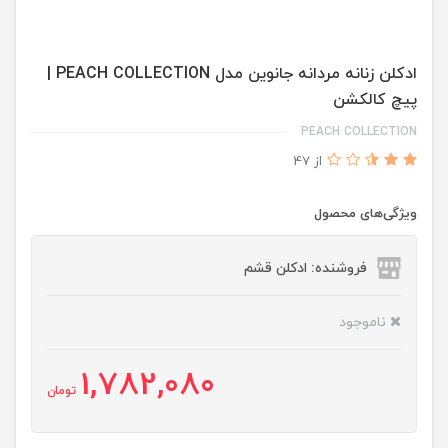
ادكلن زنانه مردانه جانوين مدل PEACH COLLECTION |
پيچ كالكشن
PEACH COLLECTION
از 47
ویژگی‌های محصول
فروشنده: ادکلن قشم
ناموجود
1,782,080
تومان