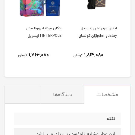
ا
ادكلن مردونه روونا مدل
ادكلن مردانه روونا مدل
ادكل
john gustay|ژان گوتساي
INTERPOLE | اينترپل
DELAINE
ولیل د
نام
1,764,080
1,814,080
مان
تومان
تومان
مشخصات
دیدگاه‌ها
نكته
اين عطر مشابه تامفورد رز پريك مي باشد.