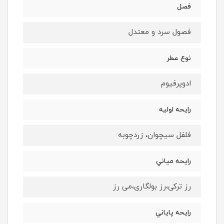
فصل
فصول سرد و معتدل
نوع عطر
ادوپرفيوم
رايحه اوليه
فلفل سیچوان، زردچوبه
رايحه مياني
رز ترکی،رز بولگاری،می رز
رايحه پاياني