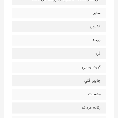
سايز
٨٠ميل
رايحه
گرم
گروه بويايي
چايپر گلي
جنسيت
زنانه مردانه