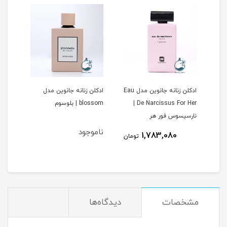
ادکلن زنانه جانوین مدل Eau
ادکلن زنانه جانوین مدل
ادکل
De Narcissus For Her |
blossom | بلوسوم
Amitice 
نارسیسوس فور هر
ناموجود
1,783,080
مان
تومان
مشخصات
دیدگاه‌ها