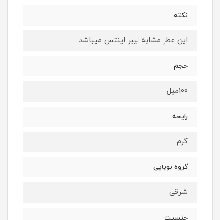
نكته
اين عطر مشابه ليبر اينتس ميباشد
حجم
100ميل
رايحه
گرم
گروه بويايى
شرقى
جنسيت