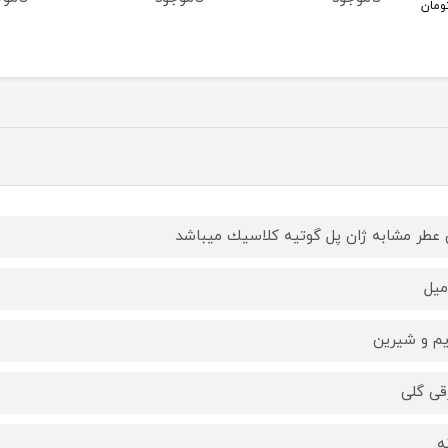
ومان
 عطر مشابه ژان پل گوتيه كلاسيك ميباشد
يم و شيرين
ى گلى
ه