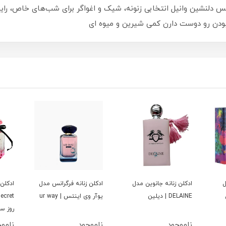
س دلنشین وانیل انتخابی زنونه، شیک و اغواگر برای شب‌های خاص، رایح
ودن رو دوست دارن كمى شيرين و ميوه اى
ل
ادكلن زنانه جانوين مدل
ادكلن زنانه فرگرانس مدل
ادكلن 
DELAINE | ديلين
يوآر وى اينتس | ur way
روز س
ناموجود
ناموجود
نامو