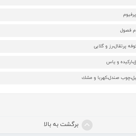
پرفيوم
م فصول
فه پرتقال،رز و گلابى
ق،اركيده و ياس
يل،چوب صندل،كهربا و مشك
برگشت به بالا