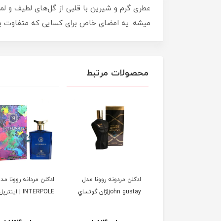
عطری گرم و شیرین با قلبی از گل‌های لطیف و لم
میشه. یه امضای خاص برای کسایی که متفاوت ب
محصولات مرتبط
ن زنانه مردانه الحمبرا
ادكلن مردونه روونا مدل
ادكلن مردانه روونا مد
مدل soleil domber
john gustay|ژان گوتساي
INTERPOLE | اينترپل
jacques yves| ورد سولیل
مبر ژاک ایو