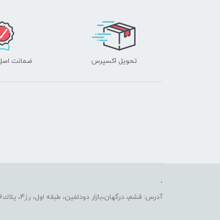
تحویل اکسپرس
ضمانت اصل‌ب
.
آدرس: قشم، درگهان،بازار دودلفين، طبقه اول، رز4، پلاك2206