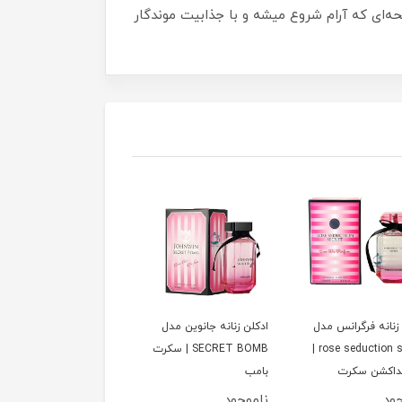
ه‌ای که آرام شروع میشه و با جذابیت موندگار
زنانه فرگرانس مدل
ادكلن زنانه جانوين مدل
ادكلن زنانه مردانه جانوي
rose seduction secret |
SECRET BOMB | سكرت
مدل PEACH
داكشن سكرت
بامب
COLLECTION | پيچ
كالكشن
جود
ناموجود
ناموجود