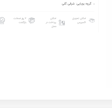
گروه بويايى: شرقى گلى
امکان تحویل
امکان
۷ روز ضمانت
اکسپرس
پرداخت در
بازگشت
محل