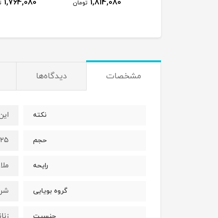
1,764,080
1,814,080
1,923,080
تومان
تومان
ت
مشخصات
دیدگاه‌ها
اين
نكته
٢٥ميل
حجم
ملا
رايحه
شرق
گروه بويايى
زنان
جنسيت