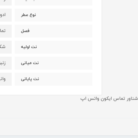
ادو
نوع عطر
تما
فصل
شكو
نت اوليه
زنب
نت ميانى
وان
نت پايانى
شناور تماس ایکون واتس اپ