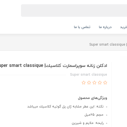
رید
درباره ما
تماس با ما
Su
ادكلن زنانه سوپراسمارت كلاسيك| Super smart classique
Super smart classique
ویژگی‌های محصول
نكته: اين عطر مشابه ژان پل گوتيه كلاسيك ميباشد
حجم: ٢٥ميل
رايحه: ملايم و شيرين