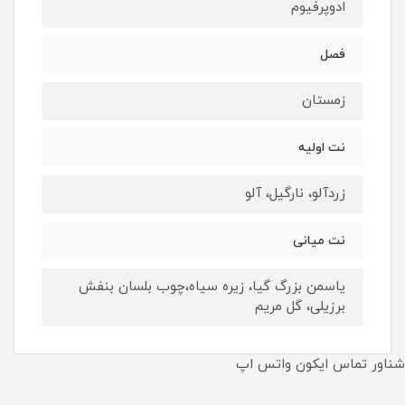
ادوپرفيوم
فصل
زمستان
نت اوليه
زردآلو، نارگیل، آلو
نت ميانى
یاسمن بزرگ گیا، زیره سیاه،چوب بلسان بنفش
برزیلی، گل مریم
شناور تماس ایکون واتس اپ