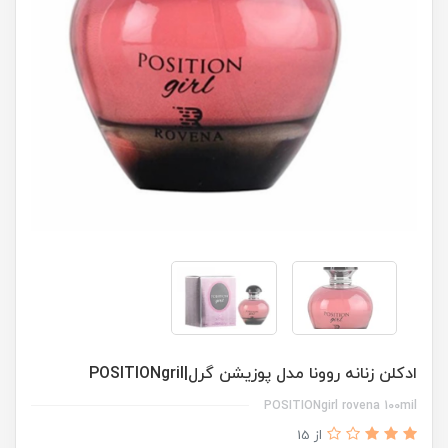
ادكلن زنانه روونا مدل پوزيشن گرل|POSITIONgril
POSITIONgirl rovena 100mil
از 15