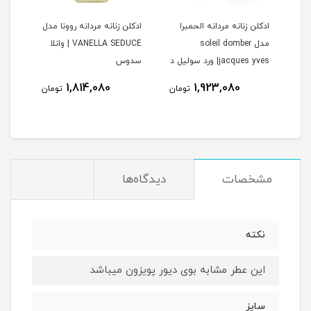
ادكلن زنانه مردانه الحمبرا
ادكلن زنانه مردانه روونا مدل
ادكل
مدل soleil domber
VANELLA SEDUCE | وانلا
يوآر 
jacques yves| ورد سولیل د
سدوس
آمبر ژاک ایو
نام
1,814,080
1,923,080
مان
تومان
تومان
مشخصات
دیدگاه‌ها
نكته
اين عطر مشابه بوى ديور پويزون ميباشد
سايز