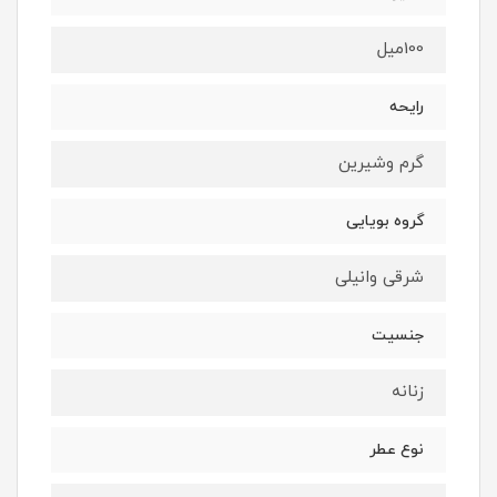
100ميل
رايحه
گرم وشيرين
گروه بويايى
شرقى وانيلى
جنسيت
زنانه
نوع عطر