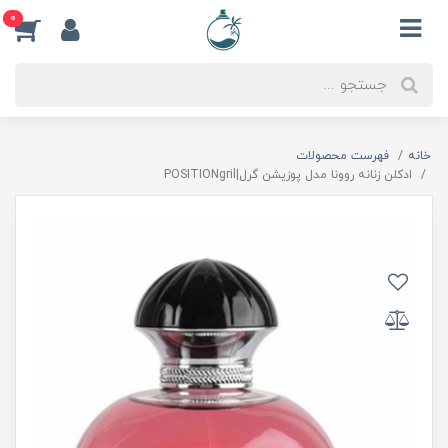
0
خانه
فهرست محصولات
ادكلن زنانه روونا مدل پوزيشن گرل|POSITIONgril