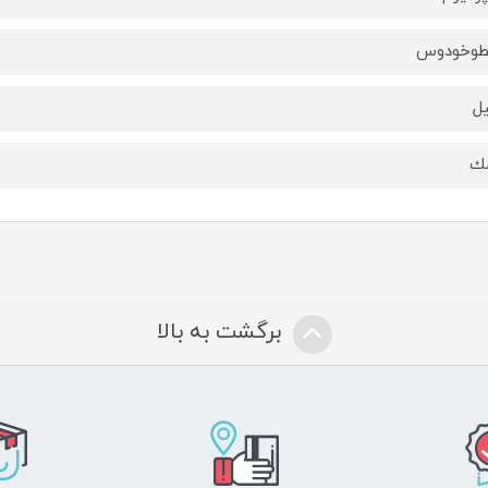
طوخودوس
يل
ك
برگشت به بالا