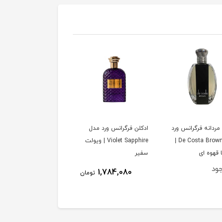
مردانه فرگرانس ورد
ادکلن فرگرانس ورد مدل
ادکلن زنانه فرگرانس ورد
مدل De Costa Brown |
Violet Sapphire | ویولت
مدل Flora by flora |
 قهوه ای
سفیر
بای فلورا
جود
ناموجود
1,784,080
تومان