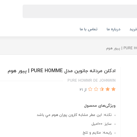
رید
درباره ما
تماس با ما
ادكلن مردانه جانوين مدل PURE HOMME | پيور هوم
PURE HOMMR DE JOHNWIN
از 21
ویژگی‌های محصول
نكته: اين عطر مشابه كارون پوران هوم مي باشد
سايز: ١٠٠ميل
رايحه: ملايم و تلخ