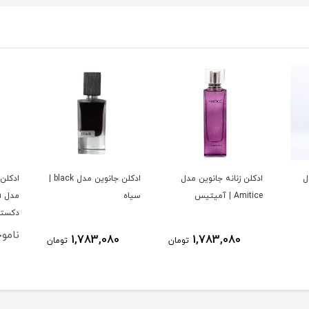
ل
ادکلن زنانه جانوین مدل
ادکلن جانوین مدل black |
ادکلن 
Amitice | آمیتیس
سیاه
دکستا
نامو
1,783,080
1,783,080
تومان
تومان