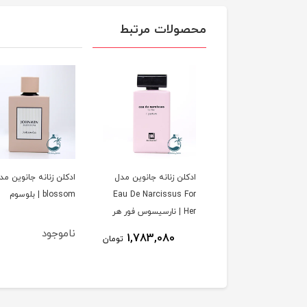
محصولات مرتبط
لن مردانه جانوین مدل
ادکلن زنانه جانوین مدل
ادکلن زنانه جانوین مد
| وود
Eau De Narcissus For
blossom | بلوسوم
Her | نارسیسوس فور هر
ناموجود
1,783,080
1,783,080
تومان
تومان