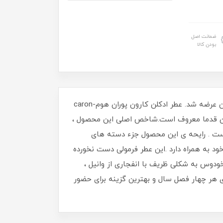
ضمانت اصل
بودن کالا
عطر ادکلن کارون پوران هوم-Caron Pour Un Homme عطری است ملایم و تلخ. این عطر در سال ۱۹۳۴ به بازار عطر و ادکلن عرضه شد. عطر ادکلن کارون پوران هوم-caron
 در میان قدما معروف است.شاخص اصلی این محصول ،
است . رایحه ی این محصول جزء دسته های
د به همراه دارد .این عطر فرمولی دست نخورده
وخودوس به شکلی ظریف با انفجاری از وانیل ،
رای هر چهار فصل سال و بهترین گزینه برای حضور