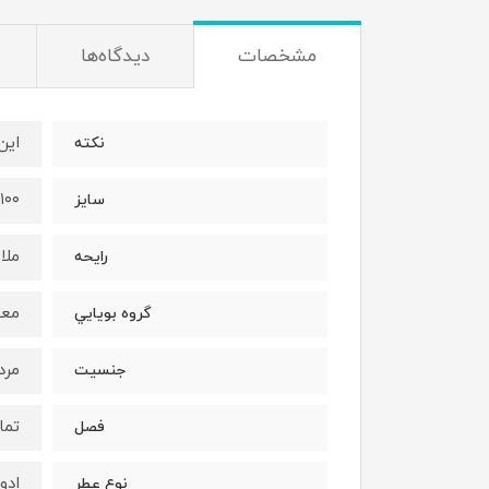
مشخصات
دیدگاه‌ها
اين
نكته
١٠٠ميل
سايز
ملا
رايحه
معط
گروه بويايي
مرد
جنسيت
تما
فصل
ادو
نوع عطر