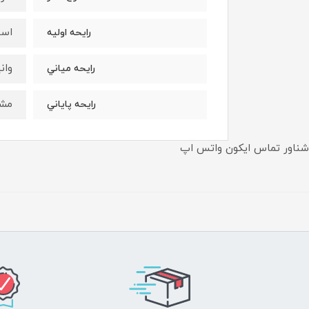
اس
رايحه اوليه
وان
رايحه مياني
مش
رايحه پاياني
شناور تماس ایکون واتس اپ