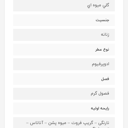
گلي ميوه اي
جنسيت
زنانه
نوع عطر
ادوپرفيوم
فصل
فصول گرم
رايحه اوليه
نارنگی – گریپ فروت – میوه پشن – آناناس –