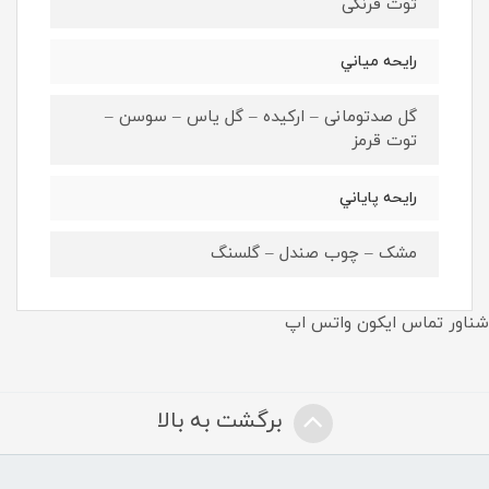
توت فرنگی
رايحه مياني
گل صدتومانی – ارکیده – گل یاس – سوسن –
توت قرمز
رايحه پاياني
مشک – چوب صندل – گلسنگ
شناور تماس ایکون واتس اپ
برگشت به بالا