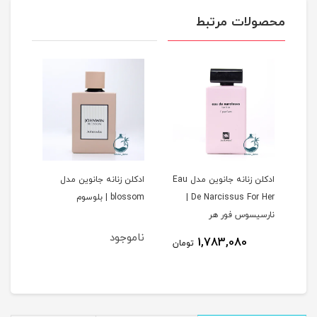
محصولات مرتبط
ادکلن زنانه جانوین مدل Eau
ادکلن زنانه جانوین مدل
ادکل
De Narcissus For Her |
blossom | بلوسوم
Amitice 
نارسیسوس فور هر
ناموجود
1,783,080
مان
تومان