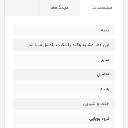
مشخصات
دیدگاه‌ها
نكته
اين عطر مشابه وكتورياسكرت بامشل ميباشد.
سايز
١٠٠ميل
رايحه
خنك و شيرين
گروه بويايي