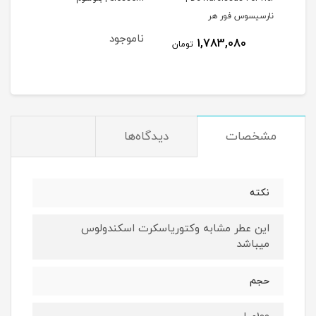
نارسیسوس فور هر
ناموجود
1,783,080
مان
تومان
مشخصات
دیدگاه‌ها
نكته
اين عطر مشابه وكتورياسكرت اسكندولوس
ميباشد
حجم