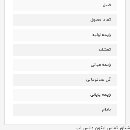
فصل
تمام فصول
رايحه اوليه
تمشك
رابحه ميانى
گل صدتومانى
رايحه پايانى
بادام
شناور تماس ایکون واتس اپ