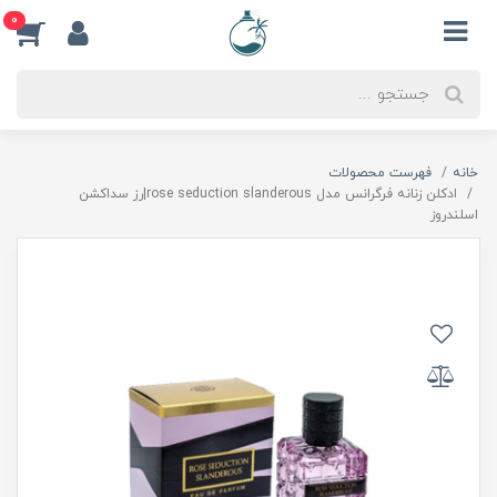
0
خانه
فهرست محصولات
ادكلن زنانه فرگرانس مدل rose seduction slanderous|رز سداكشن
اسلندروز