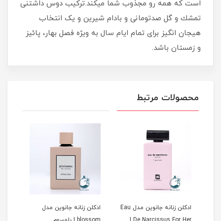
است كه همه رو مجذوب شما میكند.تركيب دوس داشتنى
تمشك و گل صدتومانى و بادام شيرين و یک انتخاب
هیجان انگیز برای تمام ایام سال به ویژه فصل بهار، پائیز
و زمستان باشد.
محصولات مرتبط
ادکلن زنانه جانوین مدل Eau
ادکلن زنانه جانوین مدل
ادکل
De Narcissus For Her |
blossom | بلوسوم
Amitice 