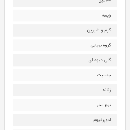
100ميل
رايحه
گرم و شيرين
گروه بويايى
گلى ميوه اى
جنسيت
زنانه
نوع عطر
ادوپرفيوم