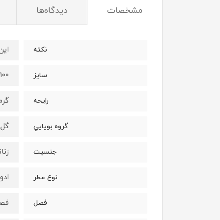
مشخصات
دیدگاه‌ها
اين
نكته
١٠٠ميل
سايز
گرم
رايحه
گل
گروه بويايي
زنان
جنسيت
ادو
نوع عطر
فصو
فصل