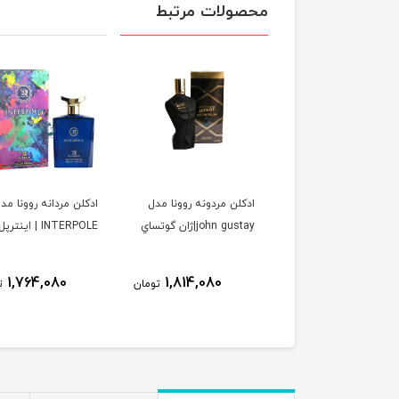
محصولات مرتبط
ن زنانه مردانه الحمبرا
ادكلن مردونه روونا مدل
ادكلن مردانه روونا مد
مدل soleil domber
john gustay|ژان گوتساي
INTERPOLE | اينترپل
jacques yves| ورد سولیل
مبر ژاک ایو
1,764,080
1,814,080
1,923,080
تومان
تومان
ت