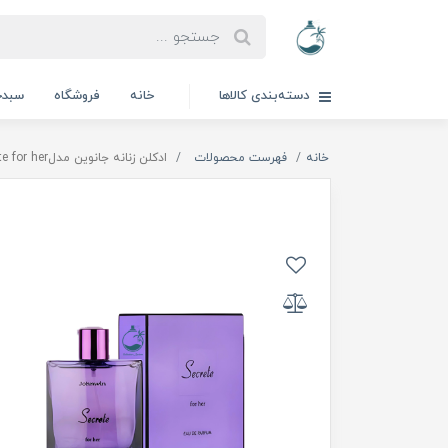
دسته‌بندی کالاها
خانه
فروشگاه
سبدخ
خانه
فهرست محصولات
ادكلن زنانه جانوين مدلSecrete for her | سكرت فور هر