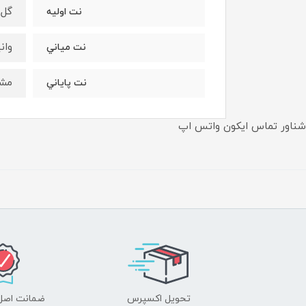
گل 
نت اوليه
وان
نت مياني
مشک
نت پاياني
شناور تماس ایکون واتس اپ
تحویل اکسپرس
ضمانت اصل‌ب