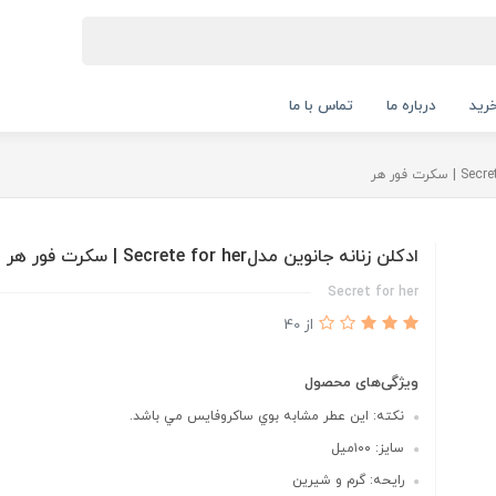
رید
درباره ما
تماس با ما
ادكلن زنانه جانوين مدلSecrete for her | سكرت فور هر
Secret for her
از 40
ویژگی‌های محصول
نكته: اين عطر مشابه بوي ساكروفايس مي باشد.
سايز: ١٠٠ميل
رايحه: گرم و شيرين