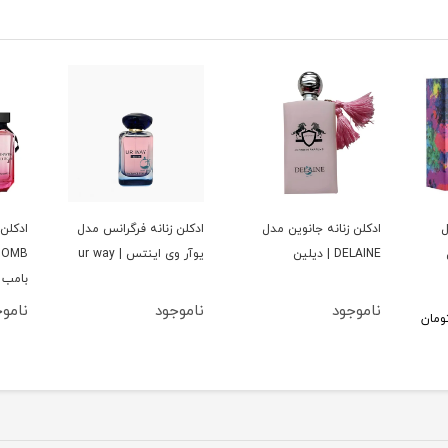
ل
ادكلن زنانه جانوين مدل
ادكلن زنانه فرگرانس مدل
ادكلن 
DELAINE | ديلين
يوآر وى اينتس | ur way
بامب
ناموجود
ناموجود
نامو
ومان