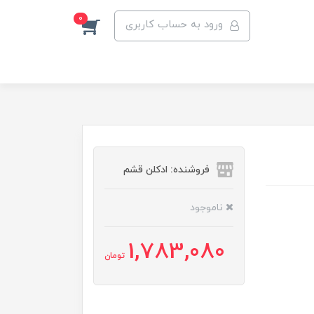
0
ورود به حساب کاربری
فروشنده: ادکلن قشم
ناموجود
1,783,080
تومان