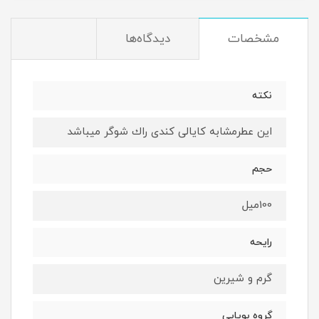
مشخصات
دیدگاه‌ها
نكته
اين عطرمشابه كايالى كندى راك شوگر ميباشد
حجم
100ميل
رايحه
گرم و شيرين
گروه بويايى