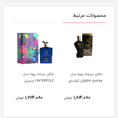
محصولات مرتبط
ا
ادكلن مردونه روونا مدل
ادكلن مردانه روونا مدل
ادكل
john gustay|ژان گوتساي
INTERPOLE | اينترپل
DELAINE
ولیل د
نام
1,764,080
1,814,080
مان
تومان
تومان