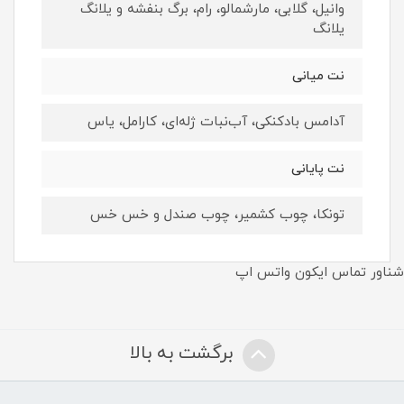
وانیل، گلابی، مارشمالو، رام، برگ بنفشه و یلانگ
یلانگ
نت ميانى
آدامس بادکنکی، آب‌نبات ژله‌ای، کارامل، یاس
نت پايانى
تونکا، چوب کشمیر، چوب صندل و خس خس
شناور تماس ایکون واتس اپ
برگشت به بالا