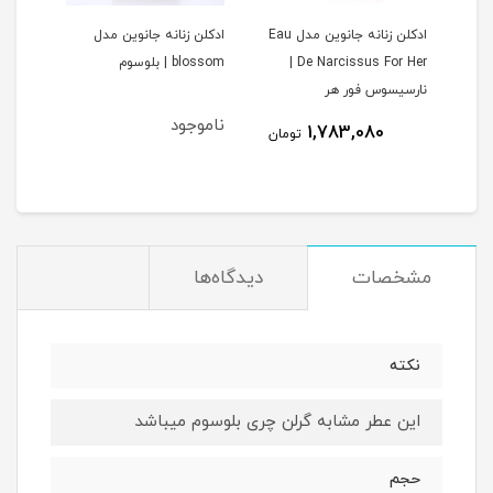
ادکلن زنانه جانوین مدل Eau
ادکلن زنانه جانوین مدل
ادکل
De Narcissus For Her |
blossom | بلوسوم
Amitice 
نارسیسوس فور هر
ناموجود
1,783,080
مان
تومان
مشخصات
دیدگاه‌ها
نكته
اين عطر مشابه گرلن چرى بلوسوم ميباشد
حجم