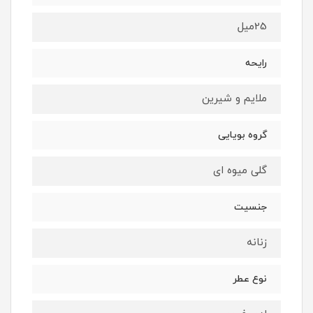
25ميل
رايحه
ملايم و شيرين
گروه بويايى
گلى ميوه اى
جنسيت
زنانه
نوع عطر