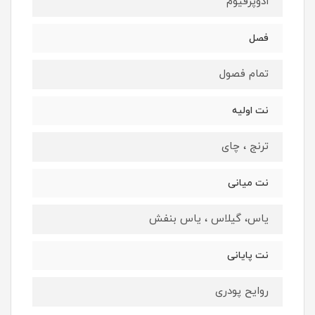
ادوپرفيوم
فصل
تمام فصول
نت اوليه
ترنج ، چای
نت ميانى
یاس، گیلاس ، یاس بنفش
نت پايانى
روایح پودری