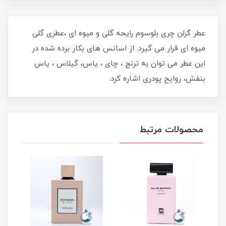
عطر گرلن چرى بلوسوم رايحه گلى و ميوه اى ،عطری گلی
میوه ای قرار می گیرد. از اسانس های بکار برده شده در
این عطر می توان به ترنج ، چای ، یاس، گیلاس ، یاس
بنفش، روایح پودری اشاره کرد.
محصولات مرتبط