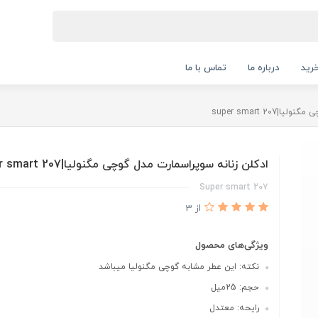
رید
درباره ما
تماس با ما
super smart 20
ادكلن زنانه سوپراسمارت مدل گوچى مگنوليا|super smart 207
Super smart 207
از 3
ویژگی‌های محصول
نكته: اين عطر مشابه گوچى مگنوليا ميباشد
حجم: 25ميل
رايحه: معتدل