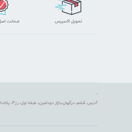
تحویل اکسپرس
ضمانت اصل‌ب
.
آدرس: قشم، درگهان،بازار دودلفين، طبقه اول، رز4، پلاك2206