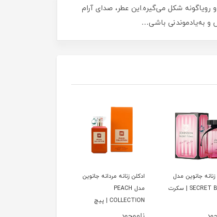
 رویاگونه شکل می‌گیره.این عطر، صدای آرام
ص و به‌یادموندنی باشی…
زنانه جانوين مدل
ادكلن زنانه مردانه جانوين
ادكلن مردانه ارض الزعفر
SECRET BOMB | سكرت
مدل PEACH
مدل MOUSUF | موصوف
COLLECTION | پيچ
سبز
كالكشن
جود
ناموجود