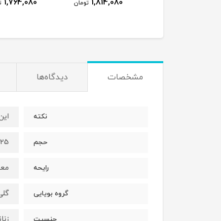
1,764,080
1,814,080
1,923,080
تومان
تومان
ت
مشخصات
دیدگاه‌ها
اين
نكته
25ميل
حجم
معت
رايحه
گلى
گروه بويايى
زنان
جنسيت