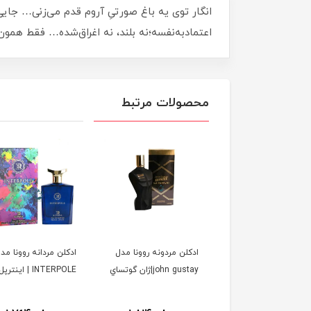
انگار توی یه باغ صورتیِ آروم قدم می‌زنی… جای
اعتمادبه‌نفسه؛نه بلند، نه اغراق‌شده… فقط همون
محصولات مرتبط
ن زنانه مردانه الحمبرا
ادكلن مردونه روونا مدل
ادكلن مردانه روونا مد
مدل soleil domber
john gustay|ژان گوتساي
INTERPOLE | اينترپل
jacques yves| ورد سولیل
مبر ژاک ایو