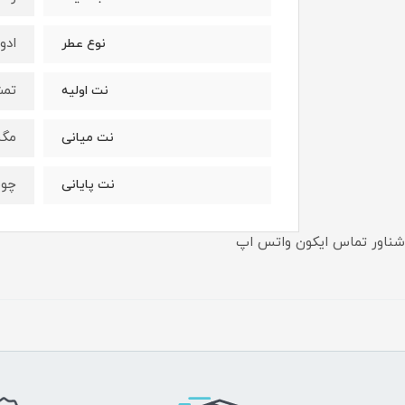
ادو
نوع عطر
تمش
نت اوليه
مگن
نت ميانى
چوب
نت پايانى
شناور تماس ایکون واتس اپ