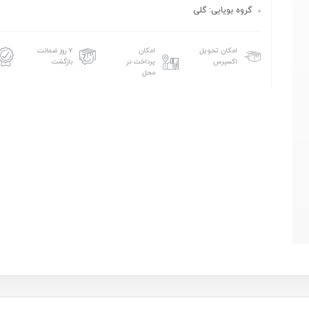
گروه بويايى: گلى
امکان تحویل
امکان
۷ روز ضمانت
اکسپرس
پرداخت در
بازگشت
محل