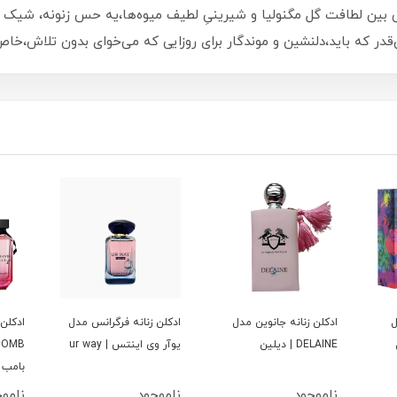
ی بین لطافت گل مگنولیا و شیرینیِ لطیف میوه‌ها،یه حس زنونه، شیک و
‌قدر که باید،دلنشین و موندگار برای روزایی که می‌خوای بدون تلاش،خا
ل
ادكلن زنانه جانوين مدل
ادكلن زنانه فرگرانس مدل
ادكلن 
DELAINE | ديلين
يوآر وى اينتس | ur way
بامب
ناموجود
ناموجود
نامو