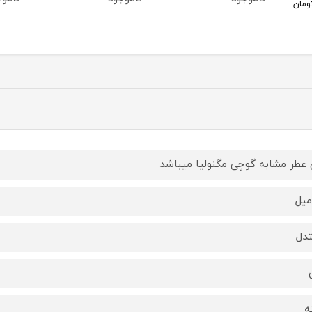
ومان
 عطر مشابه گوچى مگنوليا ميباشد
دل
ه