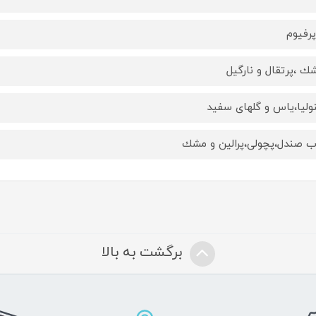
پرفيوم
ك ،پرتقال و نارگيل
وليا،ياس و گلهاى سفيد
 صندل،پچولى،پرالين و مشك
برگشت به بالا