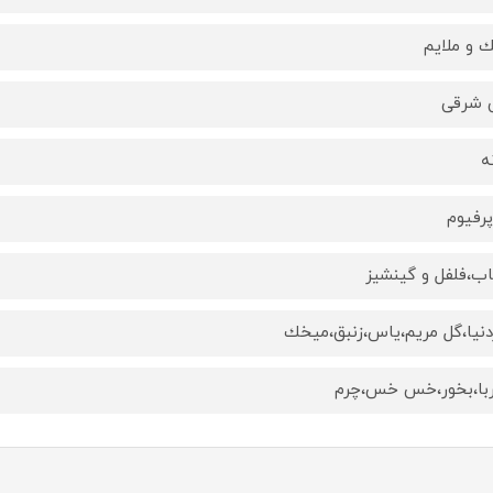
 و ملايم
 شرقى
ه
پرفيوم
اب،فلفل و گينشيز
دنيا،گل مريم،ياس،زنبق،ميخك
با،بخور،خس خس،چرم