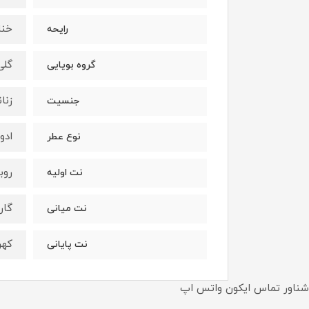
خنك
رايحه
گلى
گروه بويايى
زنان
جنسيت
ادو
نوع عطر
روب
نت اوليه
گار
نت ميانى
كهر
نت پايانى
شناور تماس ایکون واتس اپ