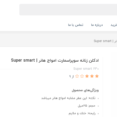
رید
درباره ما
تماس با ما
Super
ادكلن زنانه سوپراسمارت امواج هانر | Super smart
Super smart 230
از 9
ویژگی‌های محصول
نكته: اين عطر مشابه امواج هانر ميباشد
حجم: ٢٥ميل
رايحه: خنك و ملايم