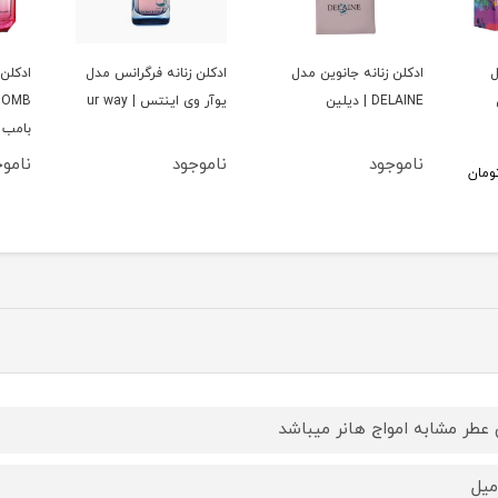
ل
ادكلن زنانه جانوين مدل
ادكلن زنانه فرگرانس مدل
ادكلن 
DELAINE | ديلين
يوآر وى اينتس | ur way
بامب
ناموجود
ناموجود
نامو
ومان
 عطر مشابه امواج هانر ميباشد