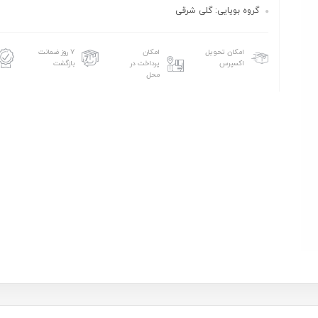
گروه بويايى: گلى شرقى
امکان تحویل
امکان
۷ روز ضمانت
اکسپرس
پرداخت در
بازگشت
محل