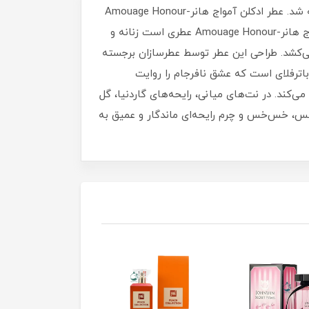
عطر ادکلن آمواج هانر زنانه-Amouage Honour عطری است گرم و شیرین.این عطر در سال 2011 به بازار عطر و ادکلن عرضه شد. عطر ادکلن آمواج هانر-Amouage Honour
عطری است زنانه و جذاب.عطری است خنک و ملایم. این عطر در سال 2011 به بازار عطر و ادکلن عرضه شد. عطر ادکلن آمواج هانر-Amouage Honour عطری است زنانه و
 می‌کشد. طراحی این عطر توسط عطرسازان برجسته
ام‌گرفته از داستان تراژیک مدام باترفلای است که عشق نافرجام را روایت
می‌کند. در نت‌های میانی، رایحه‌های گاردنیا، گل
اکس، خس‌خس و چرم رایحه‌ای ماندگار و عمیق به