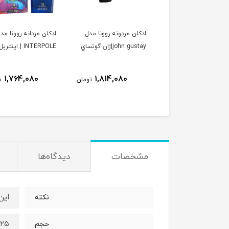
ن زنانه مردانه الحمبرا
ادكلن مردونه روونا مدل
ادكلن مردانه روونا مد
مدل soleil domber
john gustay|ژان گوتساي
INTERPOLE | اينترپل
jacques yves| ورد سولیل
مبر ژاک ایو
1,764,080
1,814,080
1,923,080
تومان
تومان
ت
مشخصات
دیدگاه‌ها
اين
نكته
٢٥ميل
حجم