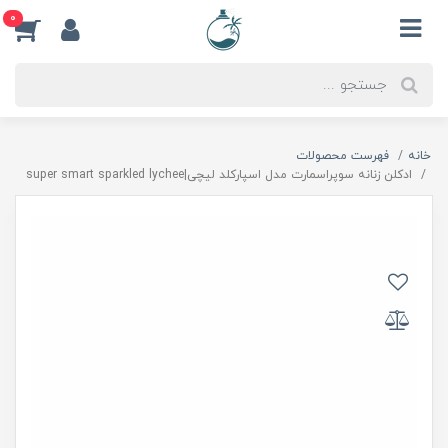
0
خانه
فهرست محصولات
ادكلن زنانه سوپراسمارت مدل اسپاركلد ليچى|super smart sparkled lychee