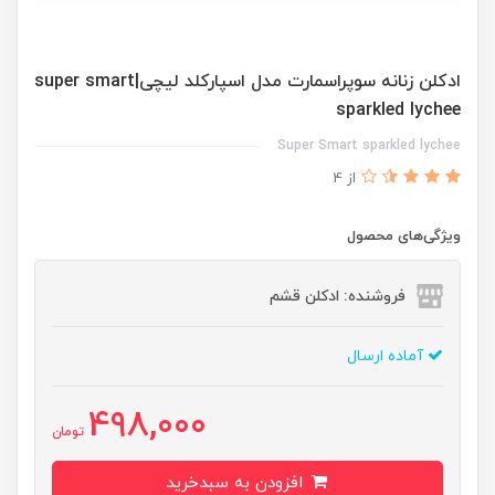
ادكلن زنانه سوپراسمارت مدل اسپاركلد ليچى|super smart
sparkled lychee
Super Smart sparkled lychee
از 4
ویژگی‌های محصول
فروشنده: ادکلن قشم
آماده ارسال
498,000
تومان
افزودن به سبدخرید