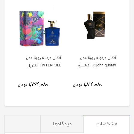
ا
ادكلن مردونه روونا مدل
ادكلن مردانه روونا مدل
ادكل
john gustay|ژان گوتساي
INTERPOLE | اينترپل
DELAINE
ولیل د
نام
1,764,080
1,814,080
مان
تومان
تومان
مشخصات
دیدگاه‌ها