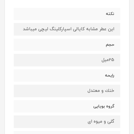
نكته
اين عطر مشابه كايالى اسپاركلينگ ليچى ميباشد
حجم
25ميل
رايحه
خنك و معتدل
گروه بويايى
گلى و ميوه اى