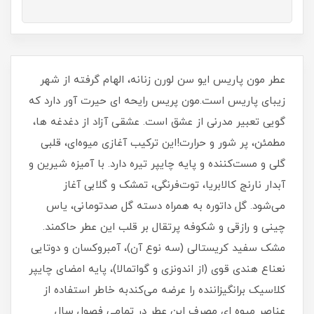
عطر مون پاریس ایو سن لورن زنانه، الهام گرفته از شهر
زیبای پاریس است.مون پریس رایحه ای حیرت آور دارد که
گویی تعبیر مدرنی از عشق است. عشقی آزاد از دغدغه ها،
مطمئن، پر شور و حرارت!این ترکیب آغازی میوه‌ای، قلبی
گلی و مست‌کننده و پایه چایپر تیره دارد. با آمیزه شیرین و
آبدار نارنج کالابریا، توت‌فرنگی، تمشک و گلابی آغاز
می‌شود. گل داتوره به همراه دسته گل صدتومانی، یاس
چینی و رازقی و شکوفه پرتقال بر قلب این عطر حاکمند.
مشک سفید کریستالی (سه نوع آن)، آمبروکسان و دوتایی
نعناع هندی قوی (از اندونزی و گواتمالا)، پایه امضای چایپر
کلاسیک برانگیزاننده را عرضه می‌کندبه خاطر استفاده از
عناصر میوه ای مصرف این عطر در تمامی فصول سال