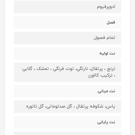
ادوپرفيوم
فصل
تمام فصول
نت اوليه
ترنج ، پرتقال، نارنگی، توت فرنگی ، تمشک ، گلابی
، ترکیب کالون
نت ميانى
یاس، شکوفه پرتقال ، گل صدتومانی، گل تاتوره
نت پايانى