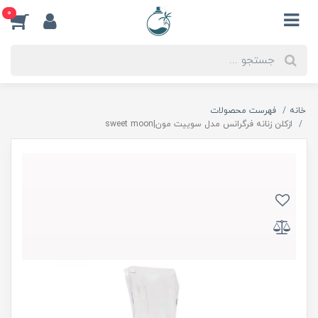
0
خانه
فهرست محصولات
ازكلن زنانه فرگرانس مدل سوييت مون|sweet moon