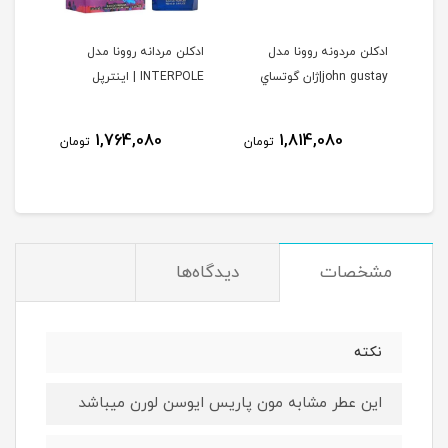
ا
ادكلن مردونه روونا مدل
ادكلن مردانه روونا مدل
ادكل
john gustay|ژان گوتساي
INTERPOLE | اينترپل
DELAINE
ولیل د
نام
1,764,080
1,814,080
مان
تومان
تومان
مشخصات
دیدگاه‌ها
نكته
اين عطر مشابه مون پاريس ايوسن لورن ميباشد