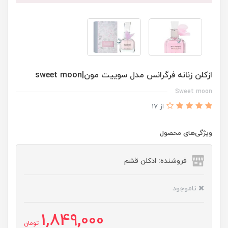
ازكلن زنانه فرگرانس مدل سوييت مون|sweet moon
Sweet moon
از 17
ویژگی‌های محصول
فروشنده: ادکلن قشم
ناموجود
1,849,000
تومان