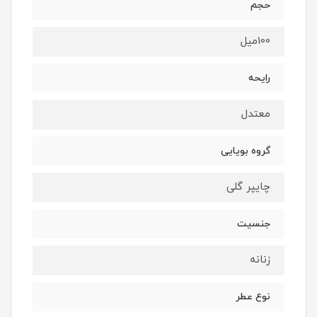
حجم
100ميل
رايحه
معتدل
گروه بويايى
چايپر گلى
جنسيت
زنانه
نوع عطر