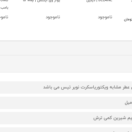
DELAINE | ديلين
يوآر وى اينتس | ur way
بامب
ناموجود
ناموجود
نامو
ومان
 عطر مشابه ویکتوریاسکرت نویر تیس می باشد
یم شیرین کمی ترش