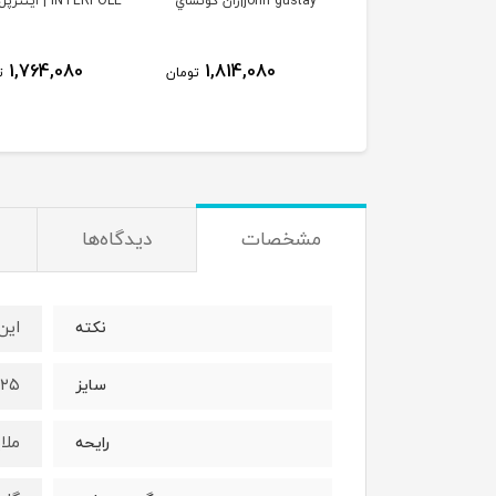
مدل soleil domber
john gustay|ژان گوتساي
INTERPOLE | اينترپل
jacques yves| ورد سولیل
مبر ژاک ایو
1,764,080
1,814,080
1,923,080
تومان
تومان
ت
مشخصات
دیدگاه‌ها
این
نکته
۲۵میل
سایز
ملا
رایحه