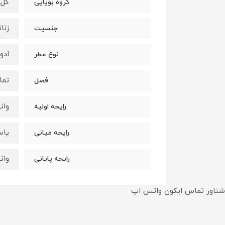
گل 
گروه بویایی
زنان
جنسیت
ادو
نوع عطر
تما
فصل
وان
رایحه اولیه
یاس
رایحه میانی
وان
رایحه پایانی
شناور تماس ایکون واتس اپ