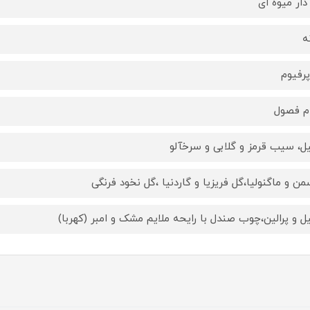
دار میوه ای
ه
پرفیوم
م فصول
یل، سیب قرمز و گلابی و سرخآلو
من و ماگنولیا،گل فریزیا و گاردنیا ،گل نخود فرنگی
یل و پرالین،چوب صندل با رایحه ملایم مشک و امبر (کهربا)