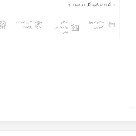
گروه بویایی: گل دار میوه ای
امکان تحویل
امکان
۷ روز ضمانت
اکسپرس
پرداخت در
بازگشت
محل