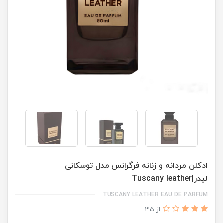
ادكلن مردانه و زنانه فرگرانس مدل توسكانى
ليدر|Tuscany leather
TUSCANY LEATHER EAU DE PARFUM
از 35