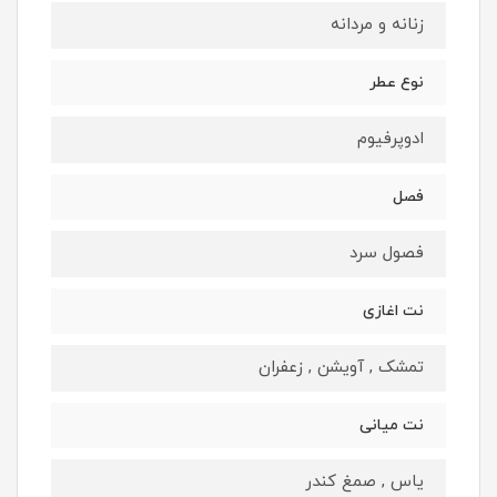
زنانه و مردانه
نوع عطر
ادوپرفيوم
فصل
فصول سرد
نت اغازى
تمشک , آویشن , زعفران
نت ميانى
یاس , صمغ کندر