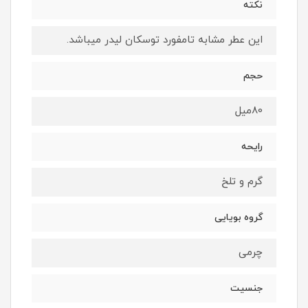
نكته
اين عطر مشابه تامفورد توسكان ليدر ميباشد.
حجم
80ميل
رايحه
گرم و تلخ
گروه بويايى
چرمى
جنسيت