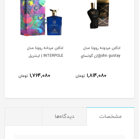
ا
ادكلن مردونه روونا مدل
ادكلن مردانه روونا مدل
ادكل
john gustay|ژان گوتساي
INTERPOLE | اينترپل
DELAINE
ولیل د
نام
1,764,080
1,814,080
مان
تومان
تومان
مشخصات
دیدگاه‌ها