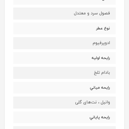
فصول سرد و معتدل
نوع عطر
ادوپرفيوم
رايحه اوليه
بادام تلخ
رايحه مياني
وانیل ، نت‌های گلی
رايحه پاياني