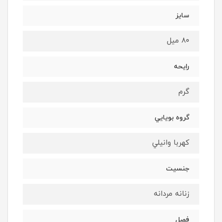
سايز
٨٠ ميل
رايحه
گرم
گروه بويايي
كهربا وانيلي
جنسيت
زنانه مردانه
فصل