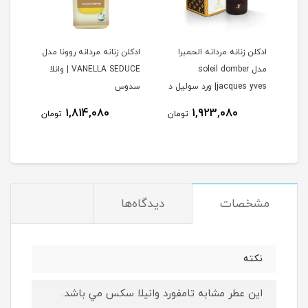
ادكلن زنانه مردانه الحمبرا
ادكلن زنانه مردانه روونا مدل
ادكل
مدل soleil domber
VANELLA SEDUCE | وانلا
يوآر 
jacques yves| ورد سولیل د
سدوس
آمبر ژاک ایو
نام
1,814,080
1,923,080
مان
تومان
تومان
مشخصات
دیدگاه‌ها
نكته
اين عطر مشابه تامفورد وانيلا سكس مي باشد.