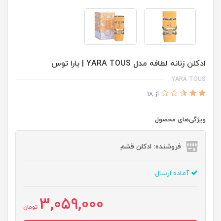
ادكلن زنانه لطافه مدل YARA TOUS | يارا توس
YARA TOUS
از 18
ویژگی‌های محصول
فروشنده: ادکلن قشم
آماده ارسال
3,059,000
تومان