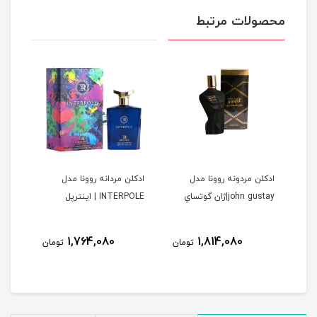
محصولات مرتبط
ا
ادكلن مردونه روونا مدل
ادكلن مردانه روونا مدل
ادكل
john gustay|ژان گوتساي
INTERPOLE | اينترپل
DELAINE
ولیل د
نام
1,764,080
1,814,080
مان
تومان
تومان