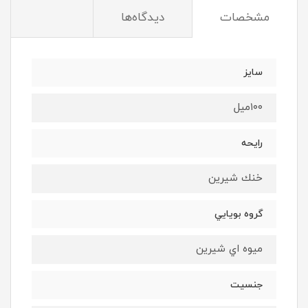
مشخصات
دیدگاه‌ها
سايز
١٠٠ميل
رايحه
خنك شيرين
گروه بويايي
ميوه اي شيرين
جنسيت