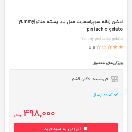
ادكلن زنانه سوپراسمارت مدل يام پسته جلاتو|yummy
pistachio gelato
Yummy pistachio gelato
از 5
ویژگی‌های محصول
فروشنده: ادکلن قشم
آماده ارسال
498,000
تومان
افزودن به سبدخرید