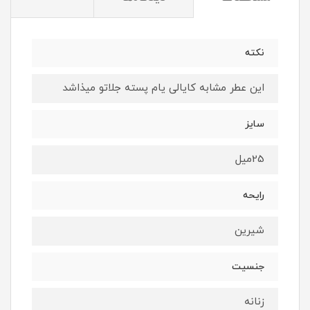
نكته
اين عطر مشابه كايالى يام پسته جلاتو ميذاشد
سايز
25ميل
رايحه
شيرين
جنسيت
زنانه