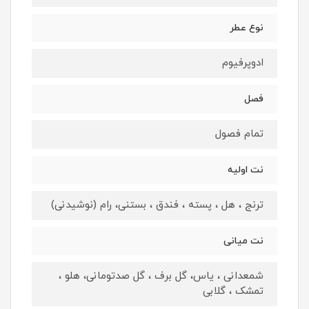
نوع عطر
ادوپرفيوم
فصل
تمام فصول
نت اوليه
ترنج ، هل ، پسته ، فندق ، بستنی، رام (نوشیدنی)
نت ميانى
شمعدانی ، یاس، گل برف ، گل صدتومانی، هلو ،
تمشک ، گلابی