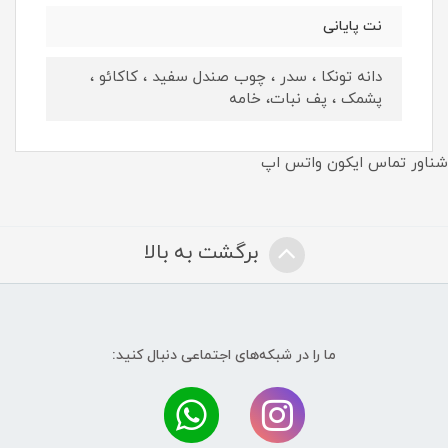
نت پايانى
دانه تونکا ، سدر ، چوب صندل سفید ، کاکائو ،
پشمک ، پف نبات، خامه
شناور تماس ایکون واتس اپ
برگشت به بالا
ما را در شبکه‌های اجتماعی دنبال کنید: