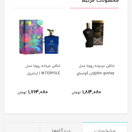
محصولات مرتبط
ا
ادكلن مردونه روونا مدل
ادكلن مردانه روونا مدل
ادكل
john gustay|ژان گوتساي
INTERPOLE | اينترپل
DELAINE
ولیل د
نام
1,764,080
1,814,080
مان
تومان
تومان
مشخصات
دیدگاه‌ها