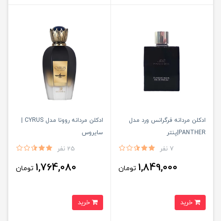
ادكلن مردانه فرگرانس ورد مدل
ادكلن مردانه روونا مدل CYRUS |
PANTHER|پنتر
سايروس
7 نفر
25 نفر
1,764,080
1,849,000
تومان
تومان
خرید
خرید