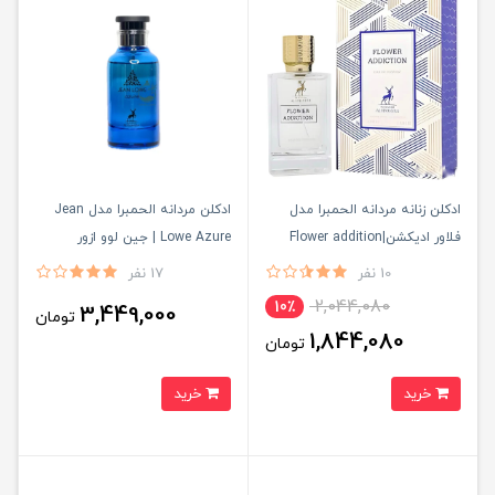
ادكلن زنانه مردانه الحمبرا مدل
ادكلن مردانه الحمبرا مدل Jean
فلاور اديكشن|Flower addition
Lowe Azure | جين لوو ازور
10 نفر
17 نفر
2,044,080
10٪
3,449,000
تومان
1,844,080
تومان
خرید
خرید