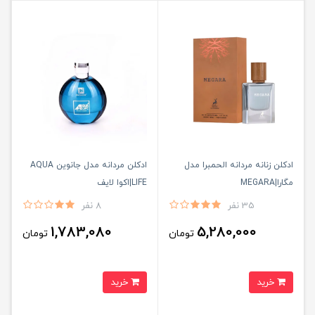
ادكلن زنانه مردانه الحمبرا مدل
ادكلن مردانه مدل جانوين AQUA
مگارا|MEGARA
LIFE|اكوا لايف
35 نفر
8 نفر
1,783,080
5,280,000
تومان
تومان
خرید
خرید