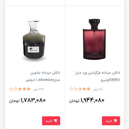
ادكلن مردانه فرگرانس ورد مدل
ادكلن مردانه جانوين
ONIROاونيرو
مدلadventure | ادونچر
20 نفر
32 نفر
1,783,080
1,944,080
تومان
تومان
خرید
خرید