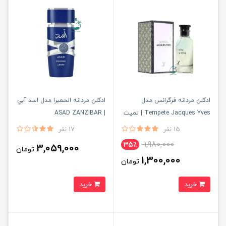
ادكلن مردانه فرگرانس مدل
ادكلن مردانه الحمبرا مدل اسد آبي
Tempete Jacques Yves | تمپت
| ASAD ZANZIBAR
ژاك ايو
15 نفر
17 نفر
1,980,000
35٪
3,059,000
تومان
1,300,000
تومان
خرید
خرید