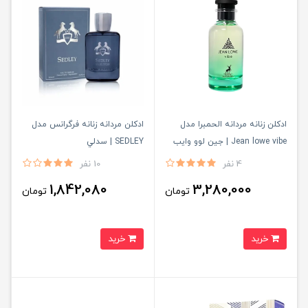
ادکلن زنانه مردانه الحمبرا مدل
ادكلن مردانه زنانه فرگرانس مدل
Jean lowe vibe | جین لوو وایب
SEDLEY | سدلي
4 نفر
10 نفر
1,842,080
3,280,000
تومان
تومان
خرید
خرید