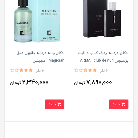
ادكلن مردانه ارماف كلاب د نايت
ادکلن زنانه مردانه جانوین مدل
پرسيوس|ARMAF club de nuit
Magician | مجیشن
6 نفر
4 نفر
2,340,000
7,890,000
تومان
تومان
خرید
خرید