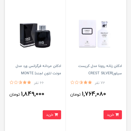
ادكلن زنانه روونا مدل كريست
ادكلن مردانه فرگرانس ورد مدل
سيلور|CREST SILVER
مونت لئون لجند| MONTE
LEONE LEGENDE
72 نفر
66 نفر
1,849,000
1,764,080
تومان
تومان
خرید
خرید