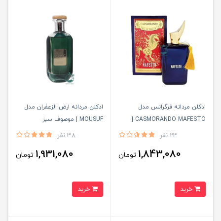
ادكلن مردانه فرگرانس مدل
ادكلن مردانه ارض الزعفران مدل
CASMORANDO MAFESTO |
MOUSUF | موصوف سبز
كازاموراندو مفيستو
23 نفر
38 نفر
1,931,080
1,843,080
تومان
تومان
خرید
خرید