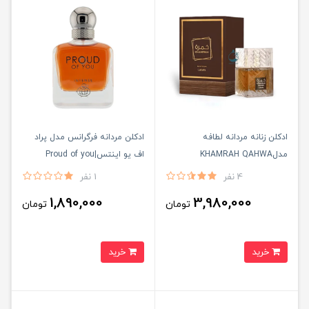
ادكلن زنانه مردانه لطافه
ادكلن مردانه فرگرانس مدل پراد
مدلKHAMRAH QAHWA
اف يو اينتس|Proud of you
intense
4 نفر
1 نفر
1,890,000
3,980,000
تومان
تومان
خرید
خرید