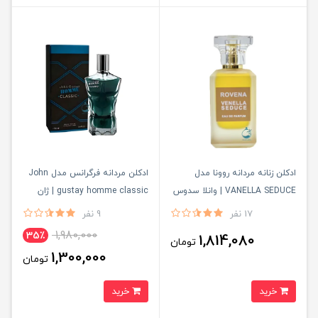
ادكلن زنانه مردانه روونا مدل
ادكلن مردانه فرگرانس مدل John
VANELLA SEDUCE | وانلا سدوس
gustay homme classic | ژان
گوستاي هوم كلاسيك
17 نفر
9 نفر
1,980,000
35٪
1,814,080
تومان
1,300,000
تومان
خرید
خرید