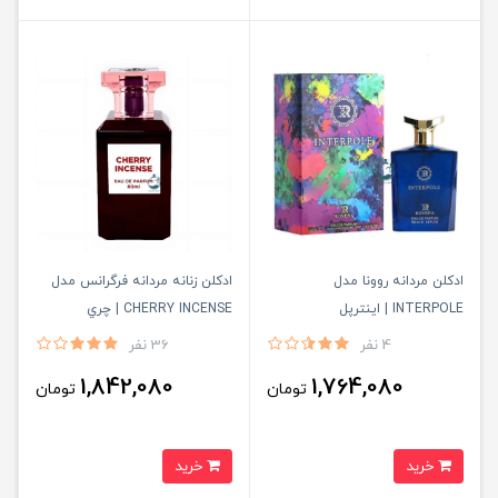
ادكلن مردانه روونا مدل
ادكلن زنانه مردانه فرگرانس مدل
INTERPOLE | اينترپل
CHERRY INCENSE | چري
اينسنس
4 نفر
36 نفر
1,842,080
1,764,080
تومان
تومان
خرید
خرید