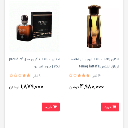
ادكلن زنانه مردانه اورجينال لطافه
ادكلن مردانه فرگران مدل proud of
ترياق اينتس|teriaq lattafa
you | پرود آف يو
4 نفر
9 نفر
1,879,000
4,980,000
تومان
تومان
خرید
خرید