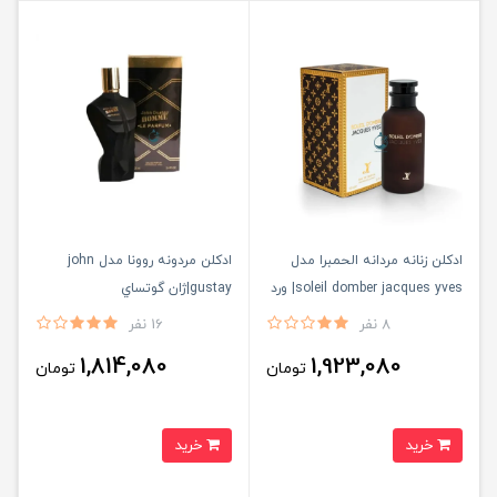
ادكلن زنانه مردانه الحمبرا مدل
ادكلن مردونه روونا مدل john
soleil domber jacques yves| ورد
gustay|ژان گوتساي
سولیل د آمبر ژاک ایو
8 نفر
16 نفر
1,814,080
1,923,080
تومان
تومان
خرید
خرید