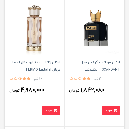
ادكلن مردانه فرگرانس مدل
ادكلن زنانه مردانه اورجينال لطافه
SCANDANT | اسكندنت
ترياق |TERIAQ Lattafa
4 نفر
18 نفر
4,980,000
1,842,080
تومان
تومان
خرید
خرید