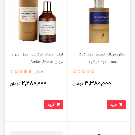
ادکلن مردانه الحمبرا مدل oud
ادكلن مردانه فرگرانس مدل امبر و
maracuja | عود ماراکجا
نرولى|Amber &Neroli
3 نفر
2,280,000
3,380,000
تومان
تومان
خرید
خرید