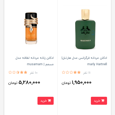
ادكلن مردانه فرگرانس مدل هارتنل|
ادكلن زنانه مردانه لطافه مدل
marly Hartnell
مسمم | musamam
11 نفر
10 نفر
5,280,000
1,950,000
تومان
تومان
خرید
خرید