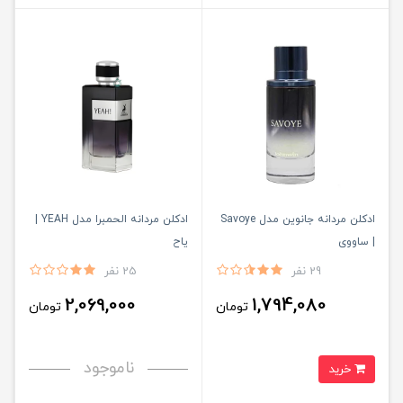
ادکلن مردانه جانوین مدل Savoye
ادكلن مردانه الحمبرا مدل YEAH |
| ساووی
ياح
29 نفر
25 نفر
2,069,000
1,794,080
تومان
تومان
ناموجود
خرید