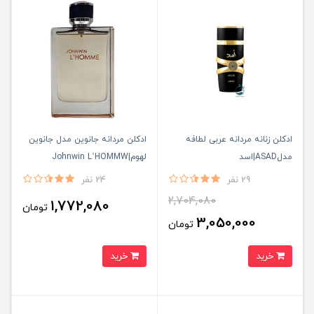
ادكلن زنانه مردانه عربى لطافه
ادكلن مردانه جانوين مدل جانوين
مدلASAD|اسد
لهوم|Johnwin L’HOMMW
29 نفر
24 نفر
2,704,080
1,772,080
تومان
3,050,000
تومان
خرید
خرید