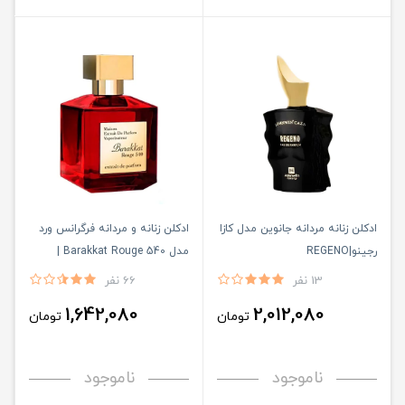
ادكلن زنانه مردانه جانوين مدل كازا
ادکلن زنانه و مردانه فرگرانس ورد
رجينو|REGENO
مدل Barakkat Rouge 540 |
باراکات رژ قرمز 540
13 نفر
66 نفر
1,642,080
2,012,080
تومان
تومان
ناموجود
ناموجود