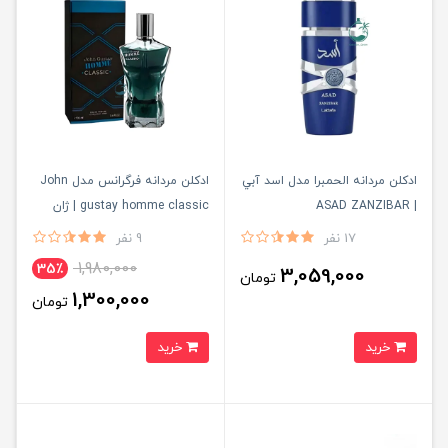
ادكلن مردانه الحمبرا مدل اسد آبي
ادكلن مردانه فرگرانس مدل John
| ASAD ZANZIBAR
gustay homme classic | ژان
گوستاي هوم كلاسيك
17 نفر
9 نفر
1,980,000
35٪
3,059,000
تومان
1,300,000
تومان
خرید
خرید