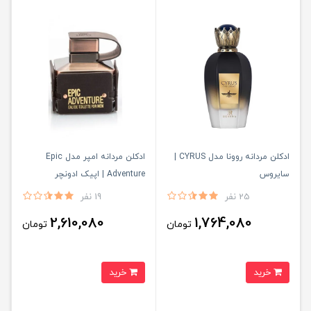
ادكلن مردانه روونا مدل CYRUS |
ادکلن مردانه امپر مدل Epic
سايروس
Adventure | اپیک ادونچر
25 نفر
19 نفر
2,610,080
1,764,080
تومان
تومان
خرید
خرید