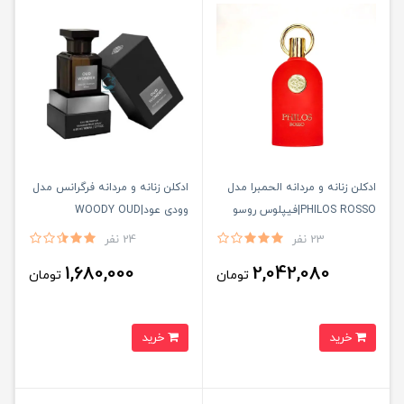
ادكلن زنانه و مردانه الحمبرا مدل
ادكلن زنانه و مردانه فرگرانس مدل
PHILOS ROSSO|فيپلوس روسو
وودى عود|WOODY OUD
23 نفر
24 نفر
1,680,000
2,042,080
تومان
تومان
خرید
خرید