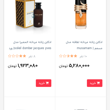
ادكلن زنانه مردانه لطافه مدل
ادكلن زنانه مردانه الحمبرا مدل
مسمم | musamam
soleil domber jacques yves| ورد
سولیل د آمبر ژاک ایو
10 نفر
8 نفر
1,923,080
5,280,000
تومان
تومان
خرید
خرید