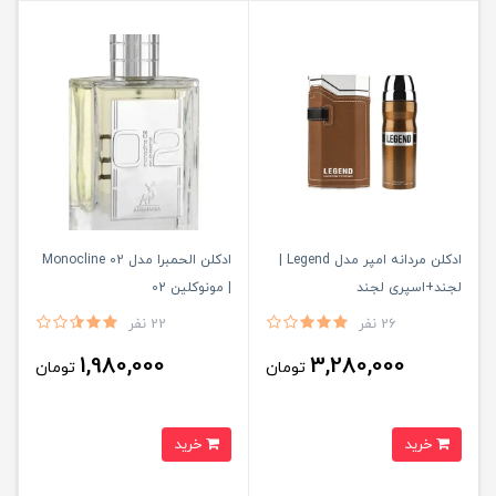
ادکلن مردانه امپر مدل Legend |
ادکلن الحمبرا مدل Monocline 02
لجند+اسپری لجند
| مونوکلین 02
26 نفر
22 نفر
1,980,000
3,280,000
تومان
تومان
خرید
خرید