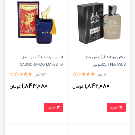
ادكلن مردانه فرگرانس مدل
ادكلن مردانه فرگرانس مدل
PEGASUS | پگاسوس
CASMORANDO MAFESTO |
كازاموراندو مفيستو
19 نفر
23 نفر
1,843,080
1,842,080
تومان
تومان
خرید
خرید