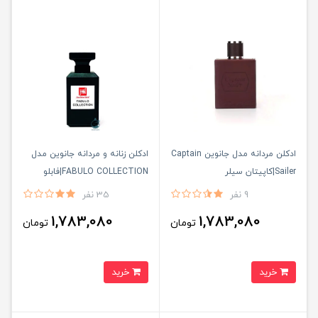
ادكلن مردانه مدل جانوين Captain
ادكلن زنانه و مردانه جانوين مدل
Sailer|كاپيتان سيلر
FABULO COLLECTION|فابلو
كالكشن
9 نفر
35 نفر
1,783,080
1,783,080
تومان
تومان
خرید
خرید