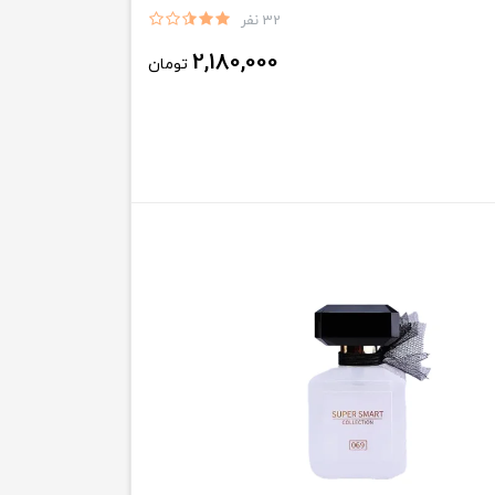
32 نفر
2,180,000
تومان