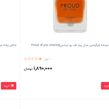
دانه فرگرانس مدل پراد اف يو اينتس|Proud of you intense
ادکلن زنانه مردانه ج
1 نفر
1,890,000
تومان
خرید