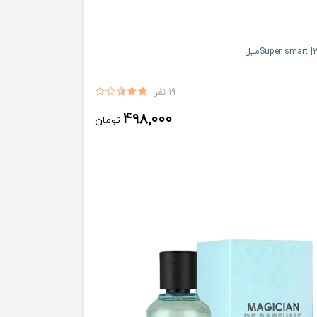
19 نفر
498,000
تومان