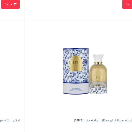
خرید
نانه مردانه اورجينال لطافه پترا |petra
ادكلن زنانه فرگرانس مدل lla sugar