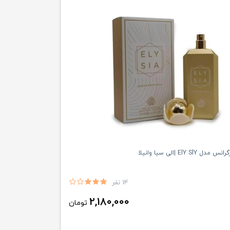
ElY SlY |الى سيا وانيلا
14 نفر
2,180,000
تومان