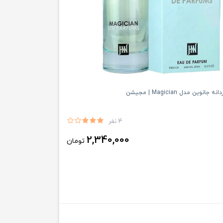
انوین مدل Magician | مجیشن
4 نفر
2,340,000
تومان