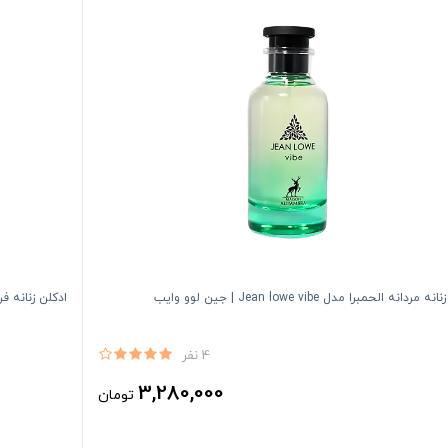
مردانه الحمبرا مدل Jean lowe vibe | جین لوو وایب
ادكلن زنانه فرگرانس مدل 
4 نفر
3,280,000
تومان