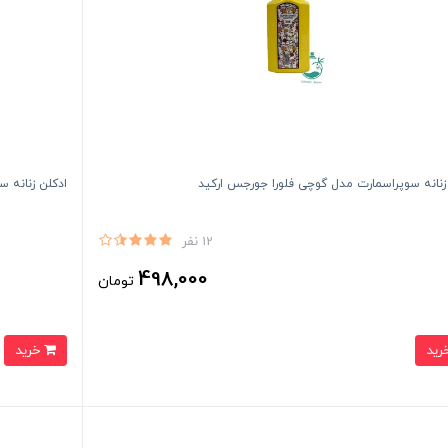
زنانه سوپراسمارت مدل گوچی فلورا جورجس ارکید
ادکلن زنانه 
12 نفر
498,000
تومان
خرید