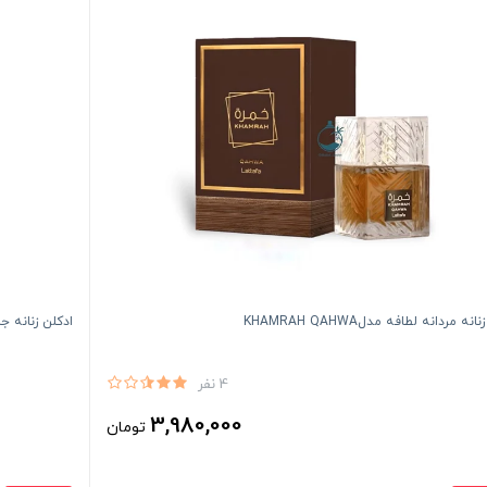
نه مردانه لطافه مدلKHAMRAH QAHWA
ادکلن زنانه جانوین مد
4 نفر
3,980,000
تومان