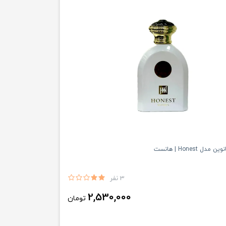
ل Honest | هانست
3 نفر
2,530,000
تومان