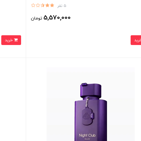
5 نفر
5,570,000
تومان
خرید