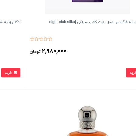
انه فرگرانس مدل نايت كلاب سيلكى |night club silku
ادكلن زنانه Super smart |25ميل
2,980,000
تومان
خرید